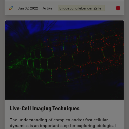
Jun 07, 2022
Artikel
Bildgebung lebender Zellen
TauInte
Live-Cell Imaging Techniques
The understanding of complex and/or fast cellular
dynamics is an important step for exploring biological