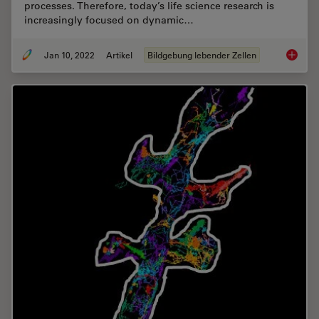
processes. Therefore, today’s life science research is
increasingly focused on dynamic…
Jan 10, 2022
Artikel
Bildgebung lebender Zellen
Live-Ce