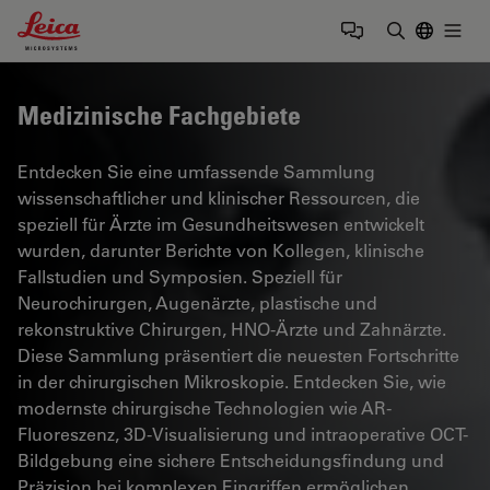
Leica Microsystems Logo
Togg
Suchbegrif
Medizinische Fachgebiete
Entdecken Sie eine umfassende Sammlung
wissenschaftlicher und klinischer Ressourcen, die
speziell für Ärzte im Gesundheitswesen entwickelt
wurden, darunter Berichte von Kollegen, klinische
Fallstudien und Symposien. Speziell für
Neurochirurgen, Augenärzte, plastische und
rekonstruktive Chirurgen, HNO-Ärzte und Zahnärzte.
Diese Sammlung präsentiert die neuesten Fortschritte
in der chirurgischen Mikroskopie. Entdecken Sie, wie
modernste chirurgische Technologien wie AR-
Fluoreszenz, 3D-Visualisierung und intraoperative OCT-
Bildgebung eine sichere Entscheidungsfindung und
Präzision bei komplexen Eingriffen ermöglichen.