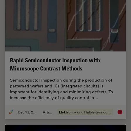
Rapid Semiconductor Inspection with
Microscope Contrast Methods
Semiconductor inspection during the production of
patterned wafers and ICs (integrated circuits) is
important for identifying and minimizing defects. To
increase the efficiency of quality control in…
Dec 13, 2023
Artikel
Elektronik- und Halbleiterindustrie
Rapid S