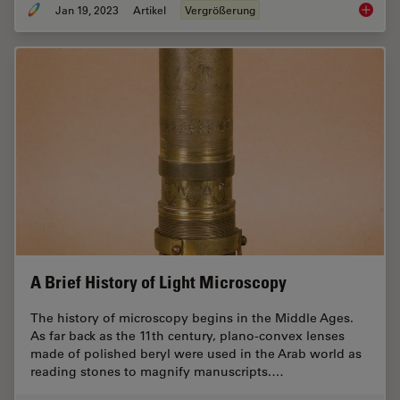
Jan 19, 2023
Artikel
Vergrößerung
Mikrosk
A Brief History of Light Microscopy
The history of microscopy begins in the Middle Ages.
As far back as the 11th century, plano-convex lenses
made of polished beryl were used in the Arab world as
reading stones to magnify manuscripts.…