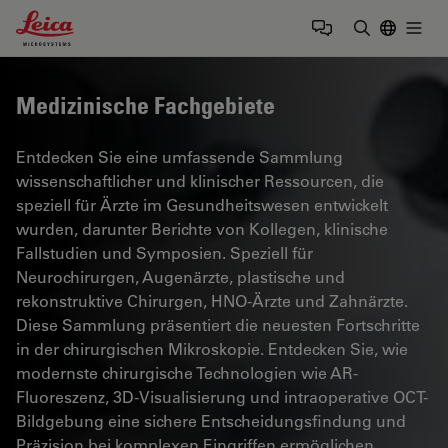
Leica Microsystems Logo
Togg
Suchbegrif
Medizinische Fachgebiete
Entdecken Sie eine umfassende Sammlung
wissenschaftlicher und klinischer Ressourcen, die
speziell für Ärzte im Gesundheitswesen entwickelt
wurden, darunter Berichte von Kollegen, klinische
Fallstudien und Symposien. Speziell für
Neurochirurgen, Augenärzte, plastische und
rekonstruktive Chirurgen, HNO-Ärzte und Zahnärzte.
Diese Sammlung präsentiert die neuesten Fortschritte
in der chirurgischen Mikroskopie. Entdecken Sie, wie
modernste chirurgische Technologien wie AR-
Fluoreszenz, 3D-Visualisierung und intraoperative OCT-
Bildgebung eine sichere Entscheidungsfindung und
Präzision bei komplexen Eingriffen ermöglichen.