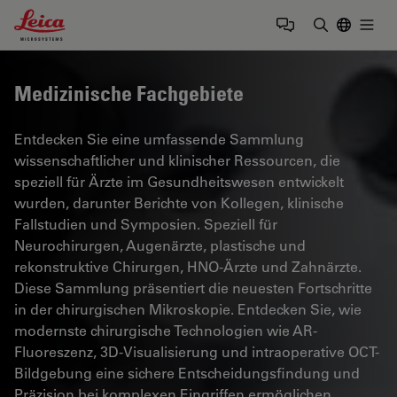
Leica Microsystems Logo
Togg
Suchbegrif
Medizinische Fachgebiete
Entdecken Sie eine umfassende Sammlung
wissenschaftlicher und klinischer Ressourcen, die
speziell für Ärzte im Gesundheitswesen entwickelt
wurden, darunter Berichte von Kollegen, klinische
Fallstudien und Symposien. Speziell für
Neurochirurgen, Augenärzte, plastische und
rekonstruktive Chirurgen, HNO-Ärzte und Zahnärzte.
Diese Sammlung präsentiert die neuesten Fortschritte
in der chirurgischen Mikroskopie. Entdecken Sie, wie
modernste chirurgische Technologien wie AR-
Fluoreszenz, 3D-Visualisierung und intraoperative OCT-
Bildgebung eine sichere Entscheidungsfindung und
Präzision bei komplexen Eingriffen ermöglichen.