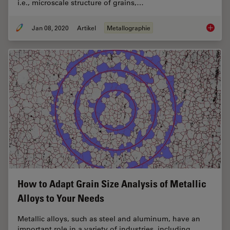
i.e., microscale structure of grains,…
Jan 08, 2020
Artikel
Metallographie
Metallo
How to Adapt Grain Size Analysis of Metallic
Alloys to Your Needs
Metallic alloys, such as steel and aluminum, have an
important role in a variety of industries, including