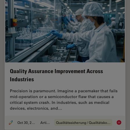
Quality Assurance Improvement Across
Industries
Precision is paramount. Imagine a pacemaker that fails
mid-operation or a semiconductor flaw that causes a
critical system crash. In industries, such as medical
devices, electronics, and…
Oct 30, 2025
Artikel
Qualitätssicherung / Qualitätskontrolle
Quality