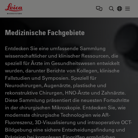
Leica Microsystems Logo
Togg
Suchbegrif
Medizinische Fachgebiete
Entdecken Sie eine umfassende Sammlung
wissenschaftlicher und klinischer Ressourcen, die
speziell für Ärzte im Gesundheitswesen entwickelt
wurden, darunter Berichte von Kollegen, klinische
Fallstudien und Symposien. Speziell für
Neurochirurgen, Augenärzte, plastische und
rekonstruktive Chirurgen, HNO-Ärzte und Zahnärzte.
Diese Sammlung präsentiert die neuesten Fortschritte
in der chirurgischen Mikroskopie. Entdecken Sie, wie
modernste chirurgische Technologien wie AR-
Fluoreszenz, 3D-Visualisierung und intraoperative OCT-
Bildgebung eine sichere Entscheidungsfindung und
Präzision bei komplexen Eingriffen ermöglichen.