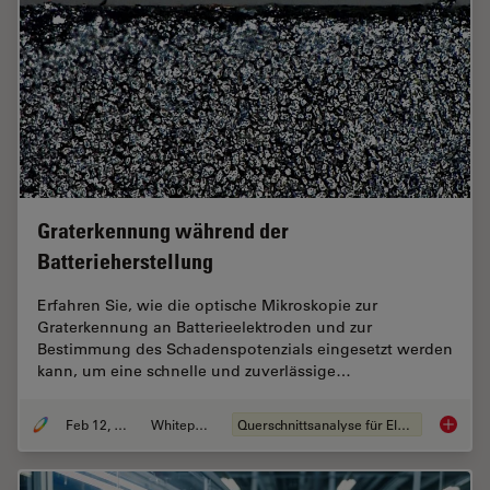
Graterkennung während der
Batterieherstellung
Erfahren Sie, wie die optische Mikroskopie zur
Graterkennung an Batterieelektroden und zur
Bestimmung des Schadenspotenzials eingesetzt werden
kann, um eine schnelle und zuverlässige…
Feb 12, 2026
Whitepaper
Querschnittsanalyse für Elektronik
Graterk