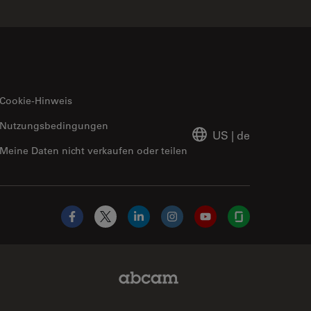
Cookie-Hinweis
Nutzungsbedingungen
US
|
de
Meine Daten nicht verkaufen oder teilen
Facebook
X
LinkedIn
Instagram
YouTube
Glassdoor
Abcam Limited Link