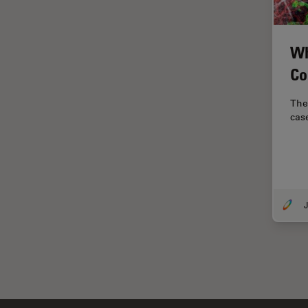
Ergonomie
F-Techniques
Wh
Färbung
Co
FLIM
(Fluoreszenzlebensdauer-
The
Imaging-Mikroskopie)
case
Fluoreszenz
Fluoreszenzproteine
Fluorophore
FluoSync
J
Forensik
Fortgeschrittene Bildgebung
und Analyse von Gewebe
Fortgeschrittene
Mikroskopietechniken