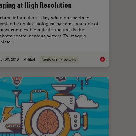
aging at High Resolution
ctural information is key when one seeks to
erstand complex biological systems, and one of
most complex biological structures is the
ebrate central nervous system. To image a
plete…
pr 08, 2019
Artikel
Konfokalmikroskopie
ctor Family
Zebrafish Brain - Wh