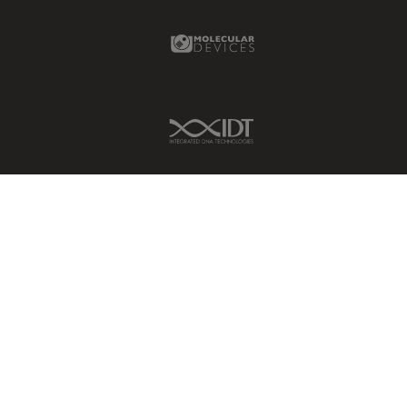
In vivo
Ganzkörperbildgebung
Molecular Devices Link
Industrielle Mikroskopie
Inspektionsmikroskopie
Intraoperative OCT
IDT Link
Inverted Microscopy
Ionenstrahlätzen
Kameras
Kataraktchirurgie
Klinische Pathologie
Kohärentes Raman-
Streumikroskop (CRS)
Konfokalmikroskopie
Krebsforschung