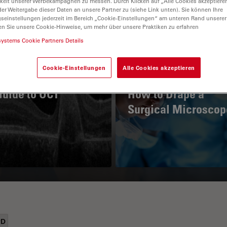
keit unserer Werbekampagnen zu messen. Durch Klicken auf „Alle Cookies akzeptiere
er Weitergabe dieser Daten an unsere Partner zu (siehe Link unten). Sie können Ihre
gseinstellungen jederzeit im Bereich „Cookie-Einstellungen“ am unteren Rand unserer
en Sie unsere Cookie-Hinweise, um mehr über unsere Praktiken zu erfahren
systems Cookie Partners Details
Cookie-Einstellungen
Alle Cookies akzeptieren
Guide to OCT
How to Drape a
Surgical Microscop
yD