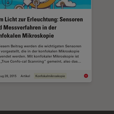
m Licht zur Erleuchtung: Sensoren
d Messverfahren in der
nfokalen Mikroskopie
diesem Beitrag werden die wichtigsten Sensoren
 vorgestellt, die in der konfokalen Mikroskopie
wendet werden. Mit konfokaler Mikroskopie ist
r „True Confo-cal Scanning“ gemeint, also das…
ug 28, 2015
Artikel
Konfokalmikroskopie
Best for Confocal Imaging?
Vom Licht zur Erleuc