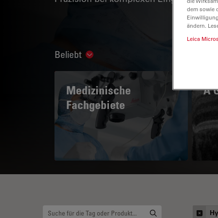
die Wirksam
dem sowie d
Einwilligun
ändern. Les
Leica Micro
Beliebt
Show subnavigation
Medizinische
A 
Fachgebiete
H