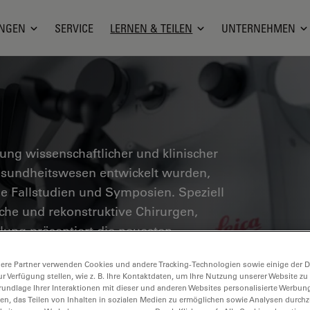
NGEN
SERVICE
LERNEN & TEILEN
UNTERNEHMEN
g wissenschaftlicher und klinischer
Gesundheitswesen entwickelt wurden,
he Fallstudien und Symposien. Speziell
sche und rekonstruktive Chirurgen,
ung präsentiert die neuesten
skopie. Entdecken Sie, wie modernste
ere Partner verwenden Cookies und andere Tracking-Technologien sowie einige der Da
eszenz, 3D-Visualisierung und
ur Verfügung stellen, wie z. B. Ihre Kontaktdaten, um Ihre Nutzung unserer Website zu
chere Entscheidungsfindung und
rundlage Ihrer Interaktionen mit dieser und anderen Websites personalisierte Werbun
llen, das Teilen von Inhalten in sozialen Medien zu ermöglichen sowie Analysen durc
öglichen.