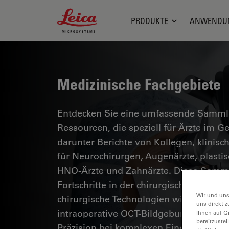
Leica Microsystems Logo
PRODUKTE
ANWENDU
Medizinische Fachgebiete
Entdecken Sie eine umfassende Sammlun
Ressourcen, die speziell für Ärzte im 
darunter Berichte von Kollegen, klinisc
für Neurochirurgen, Augenärzte, plasti
HNO-Ärzte und Zahnärzte. Diese Samml
Fortschritte in der chirurgischen Mikro
Wir und uns
chirurgische Technologien wie AR-Fluor
uns direkt z
intraoperative OCT-Bildgebung eine si
Ihnen auf G
bereitzuste
Präzision bei komplexen Eingriffen erm