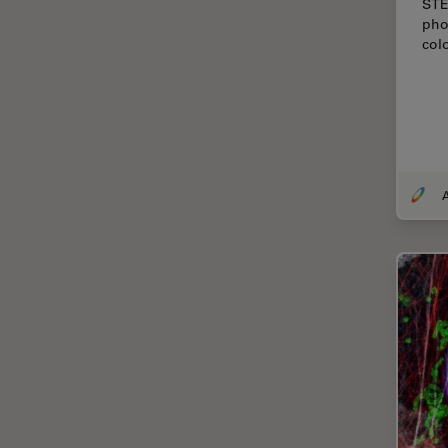
Chirurgische Mikroskopie
STE
pho
CLEM
col
Contrast Methods in Light
Microscopy
Cryo REM
DIC-Mikroskopie
Digitale Mikroskopie
A
Drosophila-Forschung
Dunkelfeldmikroskopie
Elektronenmikroskopie
Elektronenmikroskopie
Probenvorbereitung
Elektronik- und
Halbleiterindustrie
EMBL Imaging Centre