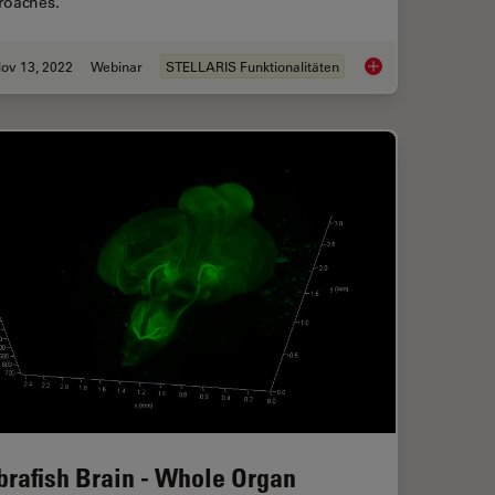
roaches.
ov 13, 2022
Webinar
STELLARIS Funktionalitäten
wcase for STELLARIS Confocal Microscopy Platform
Visualizing Protein-
brafish Brain - Whole Organ