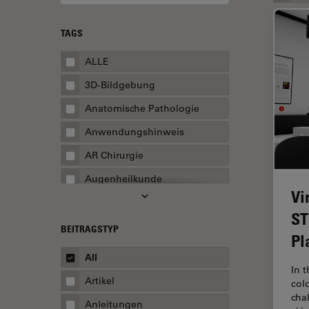
TAGS
ALLE
3D-Bildgebung
Anatomische Pathologie
Anwendungshinweis
AR Chirurgie
Augenheilkunde
Vi
Augmented Reality
ST
Ausbildung
BEITRAGSTYP
Pl
Automatisierte Mikroskopie
All
In 
Automobilindustrie und
Artikel
col
Transport
cha
Anleitungen