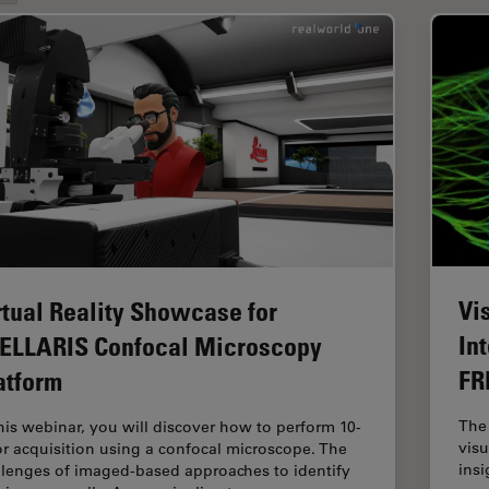
Vi
rtual Reality Showcase for
In
ELLARIS Confocal Microscopy
FR
atform
The 
this webinar, you will discover how to perform 10-
visu
or acquisition using a confocal microscope. The
insi
llenges of imaged-based approaches to identify