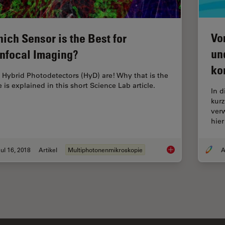
Vo
ich Sensor is the Best for
un
nfocal Imaging?
ko
 Hybrid Photodetectors (HyD) are! Why that is the
 is explained in this short Science Lab article.
In 
kurz
ver
hie
ul 16, 2018
Artikel
Multiphotonenmikroskopie
A
Which Sensor is the 