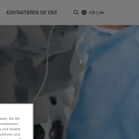
KONTAKTIEREN SIE UNS
US
|
de
Suchbegriff eingeben
ten, die Sie
 verbessern,
g und Inhalte
hzuführen und