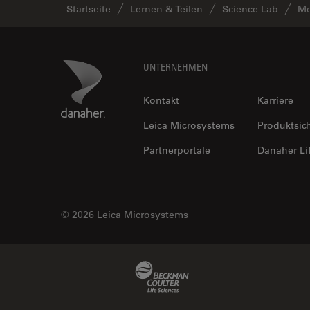
Startseite
Lernen & Teilen
Science Lab
Me
FRAP
FRET
Geschichte
Footer
Danaher Logo
UNTERNEHMEN
Glaucomchirurgie
Kontakt
Karriere
Grundlagen der Mikroskopie
Leica Microsystems
Produktsic
Grundlegende
Mikroskopietechniken
Partnerportale
Danaher Li
Gynäkologie and Urologie
Hochdruckgefrieren
© 2026 Leica Microsystems
Hornhautchirurgie
HyD
Beckman Coulter Link
Immunfluoreszenz
Imperial Imaging Hub