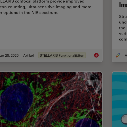
LLARIS confocal platform provide improved
Im
ton counting, ultra-sensitive imaging and more
or options in the NIR spectrum.
Stru
und
the 
vert
com
pr 28, 2020
Artikel
STELLARIS Funktionalitäten
A
The Power HyD Dete