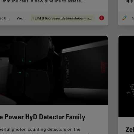
app
n immune cells. A new pipeline to assess…
Dec 05, 2022
Webinar
FLIM (Fluoreszenzlebensdauer-Imaging-Mikroskopie)
N
Virtual Reality Sho
e Power HyD Detector Family
Ze
erful photon counting detectors on the