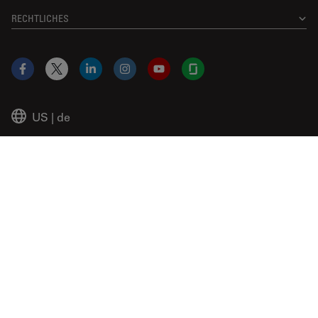
RECHTLICHES
Facebook
X
LinkedIn
Instagram
YouTube
Glassdoor
US
|
de
© 2026 Leica Microsystems
Beckman Coulter Link
Genedata Link
IDBS Link
Abcam Limited