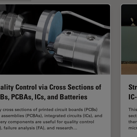
ality Control via Cross Sections of
St
Bs, PCBAs, ICs, and Batteries
IC
 cross sections of printed circuit boards (PCBs)
This
 assemblies (PCBAs), integrated circuits (ICs), and
sect
tery components are useful for quality control
then
), failure analysis (FA), and research…
mic