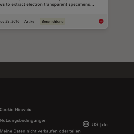
ws to extract electron transparent specimens…
ov 23, 2016
Artikel
Beschichtung
ns of Broad Ion Beam Milling
Each Atom Counts: Pr
Cookie-Hinweis
Nutzungsbedingungen
US
|
de
Meine Daten nicht verkaufen oder teilen