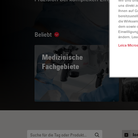
Wir und uns
uns direkt z
Ihnen auf G
bereitzuste
die Wirksam
dem sowie d
Einwilligun
Beliebt
Show subnavigation
ändern. Les
Leica Micro
Medizinische
A 
Fachgebiete
Io