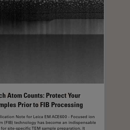
ch Atom Counts: Protect Your
mples Prior to FIB Processing
lication Note for Leica EM ACE600 - Focused ion
m (FIB) technology has become an indispensable
 for site-specific TEM sample preparation. It