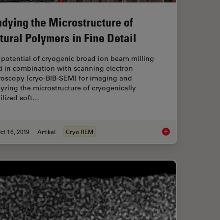
udying the Microstructure of
tural Polymers in Fine Detail
potential of cryogenic broad ion beam milling
d in combination with scanning electron
roscopy (cryo-BIB-SEM) for imaging and
yzing the microstructure of cryogenically
ilized soft…
ct 16, 2019
Artikel
Cryo REM
de: Enhancing Surface Quality for High-Resolution Imaging and Analysis
Studying the Microst