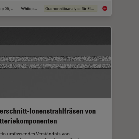
Sep 05, 2023
Whitepaper
Querschnittsanalyse für Elektronik
Cross Sections of PCBs, PCBAs, ICs, and Batteries
Structural and Chemi
erschnitt-Ionenstrahlfräsen von
tteriekomponenten
 ein umfassendes Verständnis von