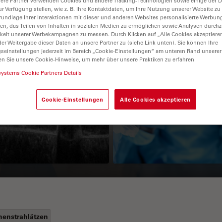
ere Partner verwenden Cookies und andere Tracking-Technologien sowie einige der Da
ur Verfügung stellen, wie z. B. Ihre Kontaktdaten, um Ihre Nutzung unserer Website zu
rundlage Ihrer Interaktionen mit dieser und anderen Websites personalisierte Werbun
llen, das Teilen von Inhalten in sozialen Medien zu ermöglichen sowie Analysen durc
keit unserer Werbekampagnen zu messen. Durch Klicken auf „Alle Cookies akzeptiere
er Weitergabe dieser Daten an unsere Partner zu (siehe Link unten). Sie können Ihre
gseinstellungen jederzeit im Bereich „Cookie-Einstellungen“ am unteren Rand unserer
en Sie unsere Cookie-Hinweise, um mehr über unsere Praktiken zu erfahren
systems Cookie Partners Details
Guide to OCT
How to Drape a
Cookie-Einstellungen
Alle Cookies akzeptieren
Surgical Microscop
nenstrahlätzen