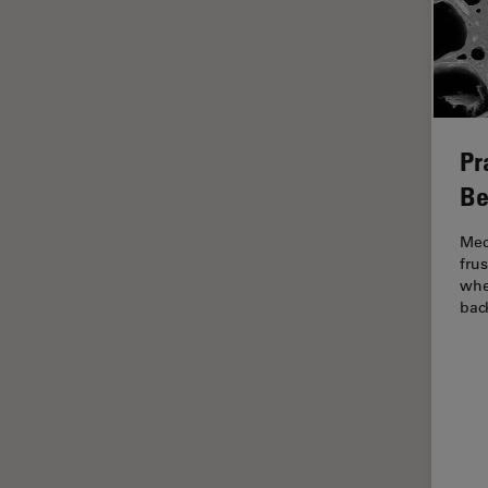
FRAP
FRET
Geschichte
Glaucomchirurgie
Pr
Grundlagen der Mikroskopie
Be
Grundlegende
Mikroskopietechniken
Mec
fru
Gynäkologie and Urologie
whe
bac
Hochdruckgefrieren
Hornhautchirurgie
HyD
Immunfluoreszenz
Imperial Imaging Hub