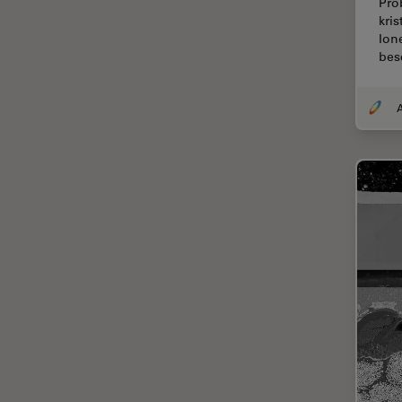
Chirurgische Mikroskopie
Pro
kri
CLEM
Ion
bes
Contrast Methods in Light
Microscopy
Cryo REM
DIC-Mikroskopie
Digitale Mikroskopie
Drosophila-Forschung
Dunkelfeldmikroskopie
Elektronenmikroskopie
Elektronenmikroskopie
Probenvorbereitung
Elektronik- und
Halbleiterindustrie
EMBL Imaging Centre