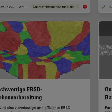
Nov 27, 2023
Artikel
Querschnittsanalyse für Elektronik
Quality Control via 
chwertige EBSD-
Qu
obenvorbereitung
Ba
wird eine zuverlässige und effiziente EBSD-
Für