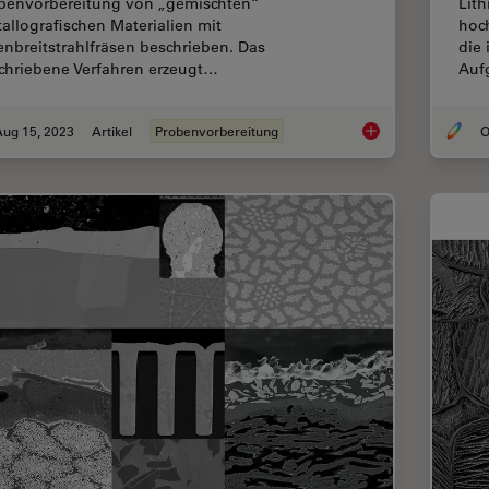
benvorbereitung von „gemischten“
Lith
stallografischen Materialien mit
hoc
enbreitstrahlfräsen beschrieben. Das
die
chriebene Verfahren erzeugt…
Auf
Aug 15, 2023
Artikel
Probenvorbereitung
O
Hochwertige EBSD-P