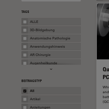
TAGS
ALLE
3D-Bildgebung
Anatomische Pathologie
Anwendungshinweis
AR Chirurgie
Augenheilkunde
Qu
Augmented Reality
PC
Ausbildung
BEITRAGSTYP
Why
Automatisierte Mikroskopie
All
and
Automobilindustrie und
bat
Artikel
Transport
(QC
Anleitungen