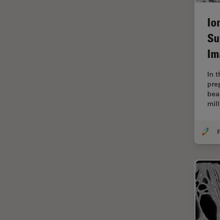
Ergonomie
Io
F-Techniques
Su
Färbung
Im
FLIM
(Fluoreszenzlebensdauer-
In 
Imaging-Mikroskopie)
pre
bea
Fluoreszenz
mil
Fluoreszenzproteine
Fluorophore
F
FluoSync
Forensik
Fortgeschrittene Bildgebung
und Analyse von Gewebe
Fortgeschrittene
Mikroskopietechniken