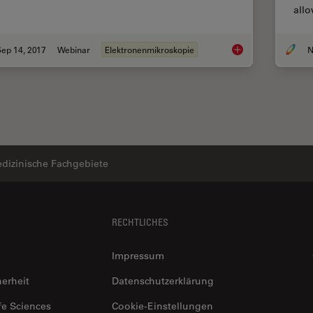
allo
ep 14, 2017
Webinar
Elektronenmikroskopie
N
Practical Applicatio
dizinische Fachgebiete
RECHTLICHES
Impressum
herheit
Datenschutzerklärung
fe Sciences
Cookie-Einstellungen