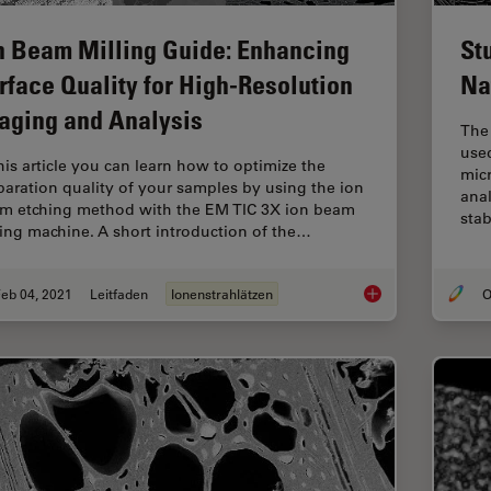
n Beam Milling Guide: Enhancing
St
rface Quality for High-Resolution
Na
aging and Analysis
The 
use
this article you can learn how to optimize the
mic
paration quality of your samples by using the ion
anal
m etching method with the EM TIC 3X ion beam
stab
ling machine. A short introduction of the…
eb 04, 2021
Leitfaden
Ionenstrahlätzen
O
Ion Beam Milling Gui