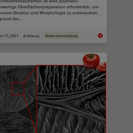
iumbatteriesystemen ist eine qualitativ
hwertige Oberflächenpräparation erforderlich, um
 innere Struktur und Morphologie zu untersuchen.
grund der…
ct 13, 2021
Anleitung
Batterieherstellung
robenvorbereitung
Querschnitt-Ionenst