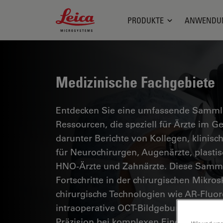
Leica Microsystems Logo
PRODUKTE
ANWENDU
Medizinische Fachgebiete
Entdecken Sie eine umfassende Sammlun
Ressourcen, die speziell für Ärzte im 
darunter Berichte von Kollegen, klinisc
für Neurochirurgen, Augenärzte, plasti
HNO-Ärzte und Zahnärzte. Diese Samml
Fortschritte in der chirurgischen Mikro
chirurgische Technologien wie AR-Fluor
intraoperative OCT-Bildgebung eine si
Präzision bei komplexen Eingriffen erm