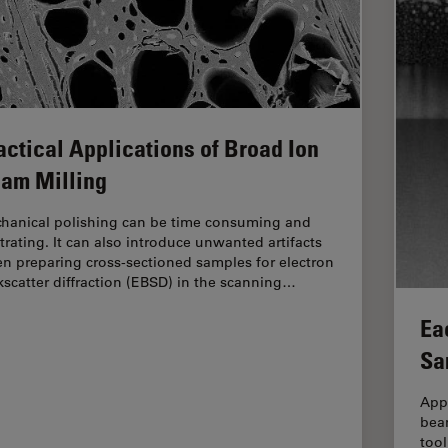
actical Applications of Broad Ion
am Milling
hanical polishing can be time consuming and
strating. It can also introduce unwanted artifacts
n preparing cross-sectioned samples for electron
kscatter diffraction (EBSD) in the scanning…
Ea
Sa
App
bea
tool