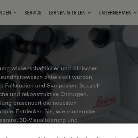
NGEN
SERVICE
LERNEN & TEILEN
UNTERNEHMEN
g wissenschaftlicher und klinischer
Gesundheitswesen entwickelt wurden,
he Fallstudien und Symposien. Speziell
sche und rekonstruktive Chirurgen,
ung präsentiert die neuesten
skopie. Entdecken Sie, wie modernste
eszenz, 3D-Visualisierung und
chere Entscheidungsfindung und
öglichen.