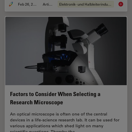
Feb 26, 2026
Artikel
Elektronik- und Halbleiterindustrie
6-Inch 
Factors to Consider When Selecting a
Research Microscope
An optical microscope is often one of the central
devices in a life-science research lab. It can be used for
various applications which shed light on many
scientific questions. Thereby the…