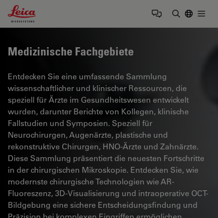
Leica Microsystems Logo
Togg
Suchbegrif
Medizinische Fachgebiete
Entdecken Sie eine umfassende Sammlung
wissenschaftlicher und klinischer Ressourcen, die
speziell für Ärzte im Gesundheitswesen entwickelt
wurden, darunter Berichte von Kollegen, klinische
Fallstudien und Symposien. Speziell für
Neurochirurgen, Augenärzte, plastische und
rekonstruktive Chirurgen, HNO-Ärzte und Zahnärzte.
Diese Sammlung präsentiert die neuesten Fortschritte
in der chirurgischen Mikroskopie. Entdecken Sie, wie
modernste chirurgische Technologien wie AR-
Fluoreszenz, 3D-Visualisierung und intraoperative OCT-
Bildgebung eine sichere Entscheidungsfindung und
Präzision bei komplexen Eingriffen ermöglichen.