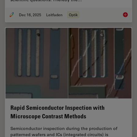
Dec 16, 2025
Leitfaden
Optik
Factors
Rapid Semiconductor Inspection with
Microscope Contrast Methods
Semiconductor inspection during the production of
patterned wafers and ICs (integrated circuits) is