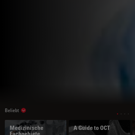
Beliebt
Show subnavigation
Medizinische
A Guide to OCT
Fachgebiete