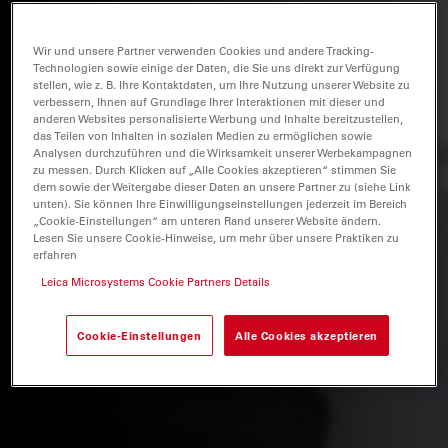
Wir und unsere Partner verwenden Cookies und andere Tracking-
Technologien sowie einige der Daten, die Sie uns direkt zur Verfügung
stellen, wie z. B. Ihre Kontaktdaten, um Ihre Nutzung unserer Website zu
verbessern, Ihnen auf Grundlage Ihrer Interaktionen mit dieser und
anderen Websites personalisierte Werbung und Inhalte bereitzustellen,
das Teilen von Inhalten in sozialen Medien zu ermöglichen sowie
Analysen durchzuführen und die Wirksamkeit unserer Werbekampagnen
zu messen. Durch Klicken auf „Alle Cookies akzeptieren“ stimmen Sie
dem sowie der Weitergabe dieser Daten an unsere Partner zu (siehe Link
unten). Sie können Ihre Einwilligungseinstellungen jederzeit im Bereich
„Cookie-Einstellungen“ am unteren Rand unserer Website ändern.
Lesen Sie unsere Cookie-Hinweise, um mehr über unsere Praktiken zu
erfahren
Leica Microsystems Cookie Partners Details
Cookie-Einstellungen
Alle Cookies akzeptieren