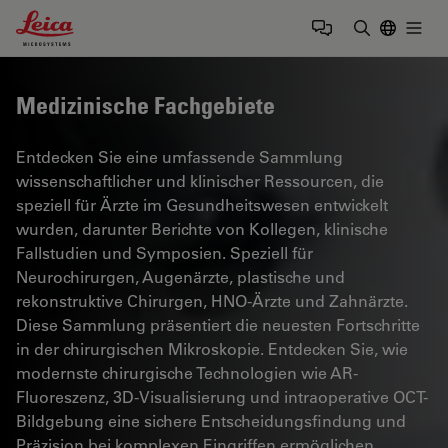
Leica Microsystems Logo
Togg
Suchbegrif
Medizinische Fachgebiete
Entdecken Sie eine umfassende Sammlung
wissenschaftlicher und klinischer Ressourcen, die
speziell für Ärzte im Gesundheitswesen entwickelt
wurden, darunter Berichte von Kollegen, klinische
Fallstudien und Symposien. Speziell für
Neurochirurgen, Augenärzte, plastische und
rekonstruktive Chirurgen, HNO-Ärzte und Zahnärzte.
Diese Sammlung präsentiert die neuesten Fortschritte
in der chirurgischen Mikroskopie. Entdecken Sie, wie
modernste chirurgische Technologien wie AR-
Fluoreszenz, 3D-Visualisierung und intraoperative OCT-
Bildgebung eine sichere Entscheidungsfindung und
Präzision bei komplexen Eingriffen ermöglichen.