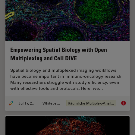
Empowering Spatial Biology with Open
Multiplexing and Cell DIVE
Spatial biology and multiplexed imaging workflows
have become important in immuno-oncology research.
Many researchers struggle with study efficiency, even
with effective tools and protocols. Here, we…
Jul 17, 2024
Whitepaper
Räumliche Multiplex-Analyse
Empower