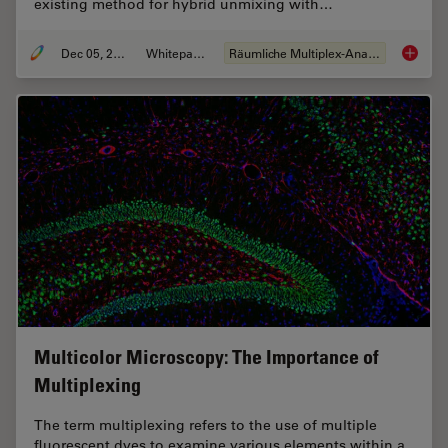
existing method for hybrid unmixing with…
Dec 05, 2022
Whitepaper
Räumliche Multiplex-Analyse
FluoSyn
Multicolor Microscopy: The Importance of
Multiplexing
The term multiplexing refers to the use of multiple
fluorescent dyes to examine various elements within a