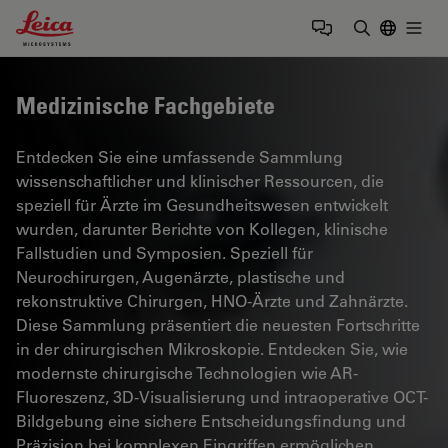
Leica Microsystems Logo
Togg
Suchbegrif
Medizinische Fachgebiete
Entdecken Sie eine umfassende Sammlung
wissenschaftlicher und klinischer Ressourcen, die
speziell für Ärzte im Gesundheitswesen entwickelt
wurden, darunter Berichte von Kollegen, klinische
Fallstudien und Symposien. Speziell für
Neurochirurgen, Augenärzte, plastische und
rekonstruktive Chirurgen, HNO-Ärzte und Zahnärzte.
Diese Sammlung präsentiert die neuesten Fortschritte
in der chirurgischen Mikroskopie. Entdecken Sie, wie
modernste chirurgische Technologien wie AR-
Fluoreszenz, 3D-Visualisierung und intraoperative OCT-
Bildgebung eine sichere Entscheidungsfindung und
Präzision bei komplexen Eingriffen ermöglichen.