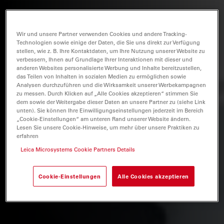
Wir und unsere Partner verwenden Cookies und andere Tracking-
Technologien sowie einige der Daten, die Sie uns direkt zur Verfügung
stellen, wie z. B. Ihre Kontaktdaten, um Ihre Nutzung unserer Website zu
verbessern, Ihnen auf Grundlage Ihrer Interaktionen mit dieser und
anderen Websites personalisierte Werbung und Inhalte bereitzustellen,
das Teilen von Inhalten in sozialen Medien zu ermöglichen sowie
Analysen durchzuführen und die Wirksamkeit unserer Werbekampagnen
zu messen. Durch Klicken auf „Alle Cookies akzeptieren“ stimmen Sie
dem sowie der Weitergabe dieser Daten an unsere Partner zu (siehe Link
unten). Sie können Ihre Einwilligungseinstellungen jederzeit im Bereich
„Cookie-Einstellungen“ am unteren Rand unserer Website ändern.
Lesen Sie unsere Cookie-Hinweise, um mehr über unsere Praktiken zu
erfahren
Leica Microsystems Cookie Partners Details
Cookie-Einstellungen
Alle Cookies akzeptieren