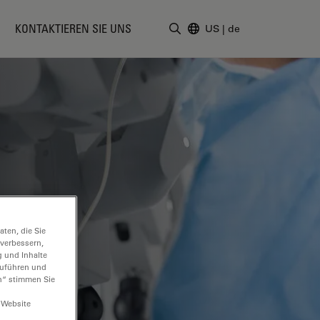
KONTAKTIEREN SIE UNS
US
|
de
Suchbegriff eingeben
ten, die Sie
 verbessern,
g und Inhalte
hzuführen und
n“ stimmen Sie
 Website