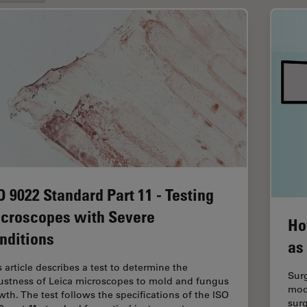
O 9022 Standard Part 11 - Testing
croscopes with Severe
Ho
nditions
as
s article describes a test to determine the
Surg
ustness of Leica microscopes to mold and fungus
mod
wth. The test follows the specifications of the ISO
surg