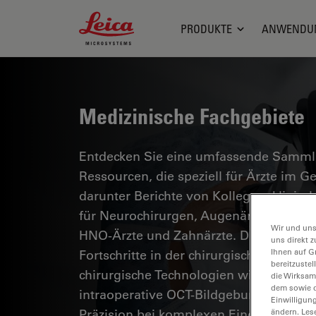
Leica Microsystems Logo
PRODUKTE
ANWENDU
Medizinische Fachgebiete
Entdecken Sie eine umfassende Sammlun
Ressourcen, die speziell für Ärzte im 
darunter Berichte von Kollegen, klinisc
für Neurochirurgen, Augenärzte, plasti
Wir und uns
HNO-Ärzte und Zahnärzte. Diese Samml
uns direkt z
Fortschritte in der chirurgischen Mikro
Ihnen auf G
bereitzuste
chirurgische Technologien wie AR-Fluor
die Wirksam
dem sowie d
intraoperative OCT-Bildgebung eine si
Einwilligun
Präzision bei komplexen Eingriffen erm
ändern. Les