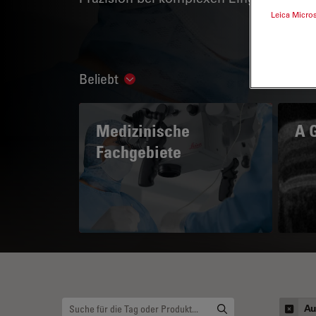
Leica Micro
Beliebt
Show subnavigation
Medizinische
A 
Fachgebiete
Au