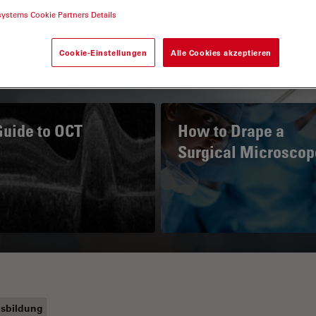
systems Cookie Partners Details
Cookie-Einstellungen
Alle Cookies akzeptieren
Guide to OCT
How to Drape a
Surgical Microscop
sbildung