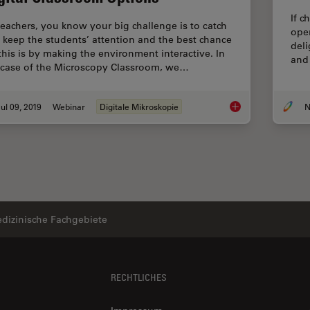
If c
teachers, you know your big challenge is to catch
ope
 keep the students’ attention and the best chance
deli
 this is by making the environment interactive. In
and
 case of the Microscopy Classroom, we…
ul 09, 2019
Webinar
Digitale Mikroskopie
N
Digital Classroom O
dizinische Fachgebiete
RECHTLICHES