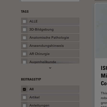
TAGS
ALLE
3D-Bildgebung
Anatomische Pathologie
Anwendungshinweis
AR Chirurgie
Augenheilkunde
IS
Augmented Reality
Mi
Ausbildung
BEITRAGSTYP
Co
Automatisierte Mikroskopie
All
Thi
Automobilindustrie und
Artikel
rob
Transport
gro
Anleitungen