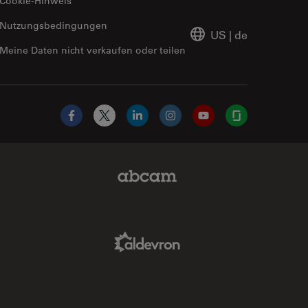
Cookie-Hinweis
Nutzungsbedingungen
US
|
de
Meine Daten nicht verkaufen oder teilen
Facebook
X
LinkedIn
Instagram
YouTube
Glassdoor
Abcam Limited Link
Aldevron Link