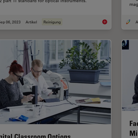
2 part 11 standard for optical instruments.
mag
Sep 06, 2023
Artikel
Reinigung
A
ISO 9022 Standard P
Fa
Mi
gital Classroom Options