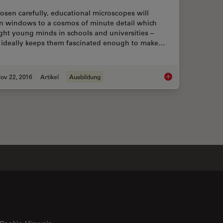
hosen carefully, educational microscopes will
n windows to a cosmos of minute detail which
ght young minds in schools and universities –
 ideally keeps them fascinated enough to make…
ov 22, 2016
Artikel
Ausbildung
ptions
Factors for Selectin