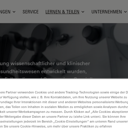
NGEN
SERVICE
LERNEN & TEILEN
UNTERNEHMEN
g wissenschaftlicher und klinischer
Gesundheitswesen entwickelt wurden,
he Fallstudien und Symposien. Speziell
sche und rekonstruktive Chirurgen,
ere Partner verwenden Cookies und andere Tracking-Technologien sowie einige der Da
ung präsentiert die neuesten
ur Verfügung stellen, wie z. B. Ihre Kontaktdaten, um Ihre Nutzung unserer Website zu
skopie. Entdecken Sie, wie modernste
rundlage Ihrer Interaktionen mit dieser und anderen Websites personalisierte Werbun
llen, das Teilen von Inhalten in sozialen Medien zu ermöglichen sowie Analysen durc
eszenz, 3D-Visualisierung und
keit unserer Werbekampagnen zu messen. Durch Klicken auf „Alle Cookies akzeptiere
er Weitergabe dieser Daten an unsere Partner zu (siehe Link unten). Sie können Ihre
chere Entscheidungsfindung und
gseinstellungen jederzeit im Bereich „Cookie-Einstellungen“ am unteren Rand unserer
öglichen.
en Sie unsere Cookie-Hinweise, um mehr über unsere Praktiken zu erfahren