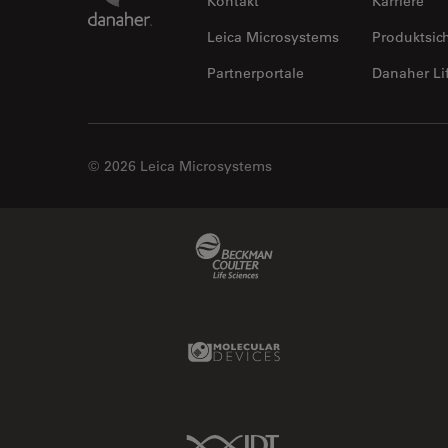
Kontakt
Karriere
Ergonomie
Leica Microsystems
Produktsic
F-Techniques
Partnerportale
Danaher Li
Färbung
FLIM
(Fluoreszenzlebensdauer-
Imaging-Mikroskopie)
© 2026 Leica Microsystems
Fluoreszenz
Fluoreszenzproteine
Beckman Coulter Link
Fluorophore
FluoSync
Forensik
Molecular Devices Link
Fortgeschrittene Bildgebung
und Analyse von Gewebe
Fortgeschrittene
IDT Link
Mikroskopietechniken