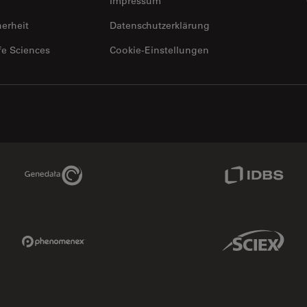
Impressum
herheit
Datenschutzerklärung
fe Sciences
Cookie-Einstellungen
Genedata Link
IDBS Link
Phenomenex Link
Sciex Link