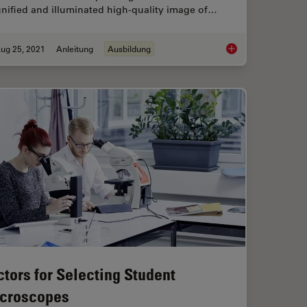
nified and illuminated high-quality image of…
ug 25, 2021
Anleitung
Ausbildung
art 11 - Testing Microscopes with Severe Conditions
How to use a Surgic
ctors for Selecting Student
croscopes