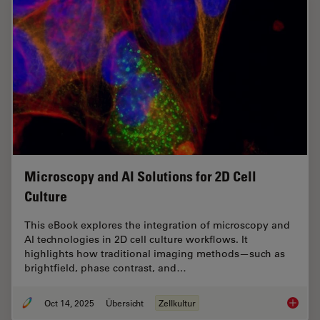
Microscopy and AI Solutions for 2D Cell
Culture
This eBook explores the integration of microscopy and
AI technologies in 2D cell culture workflows. It
highlights how traditional imaging methods—such as
brightfield, phase contrast, and…
Oct 14, 2025
Übersicht
Zellkultur
Microsco