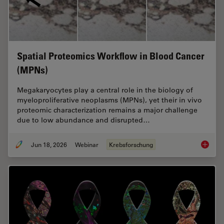
Spatial Proteomics Workflow in Blood Cancer
(MPNs)
Megakaryocytes play a central role in the biology of
myeloproliferative neoplasms (MPNs), yet their in vivo
proteomic characterization remains a major challenge
due to low abundance and disrupted…
Jun 18, 2026
Webinar
Krebsforschung
Spatial