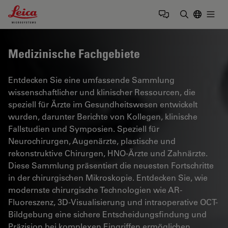
Leica Microsystems Logo
Togg
Suchbegrif
Medizinische Fachgebiete
Entdecken Sie eine umfassende Sammlung
wissenschaftlicher und klinischer Ressourcen, die
speziell für Ärzte im Gesundheitswesen entwickelt
wurden, darunter Berichte von Kollegen, klinische
Fallstudien und Symposien. Speziell für
Neurochirurgen, Augenärzte, plastische und
rekonstruktive Chirurgen, HNO-Ärzte und Zahnärzte.
Diese Sammlung präsentiert die neuesten Fortschritte
in der chirurgischen Mikroskopie. Entdecken Sie, wie
modernste chirurgische Technologien wie AR-
Fluoreszenz, 3D-Visualisierung und intraoperative OCT-
Bildgebung eine sichere Entscheidungsfindung und
Präzision bei komplexen Eingriffen ermöglichen.