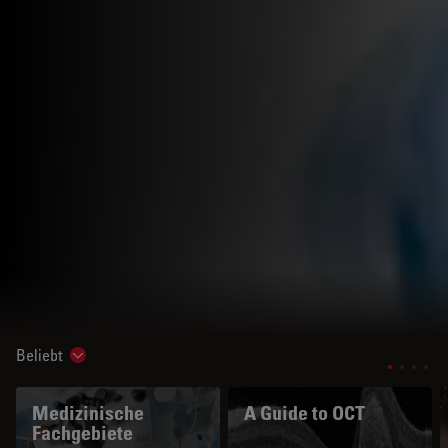
Beliebt
Show subnavigation
Medizinische
A Guide to OCT
Fachgebiete