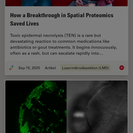
How a Breakthrough in Spatial Proteomics
Saved Lives
Toxic epidermal necrolysis (TEN) is a rare but
devastating reaction to common medications like
antibiotics or gout treatments. It begins innocuously,
often as a rash, but can escalate rapidly into…
Sep 15, 2025
Artikel
Lasermikrodissektion (LMD)
How a B