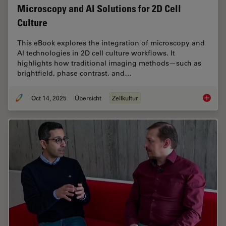
Microscopy and AI Solutions for 2D Cell
Culture
This eBook explores the integration of microscopy and
AI technologies in 2D cell culture workflows. It
highlights how traditional imaging methods—such as
brightfield, phase contrast, and…
Oct 14, 2025
Übersicht
Zellkultur
Microsco