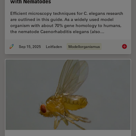
with Nematodes
Efficient microscopy techniques for C. elegans research
are outlined in this guide. As a widely used model
organism with about 70% gene homology to humans,
the nematode Caenorhabditis elegans (also…
Sep 15, 2025
Leitfaden
Modellorganismus
A Guide