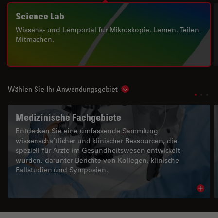
Science Lab
Wissens- und Lernportal für Mikroskopie. Lernen. Teilen.
Mitmachen.
Wählen Sie Ihr Anwendungsgebiet
Show subnavigation
Medizinische Fachgebiete
Entdecken Sie eine umfassende Sammlung
wissenschaftlicher und klinischer Ressourcen, die
speziell für Ärzte im Gesundheitswesen entwickelt
wurden, darunter Berichte von Kollegen, klinische
Fallstudien und Symposien.
Read 