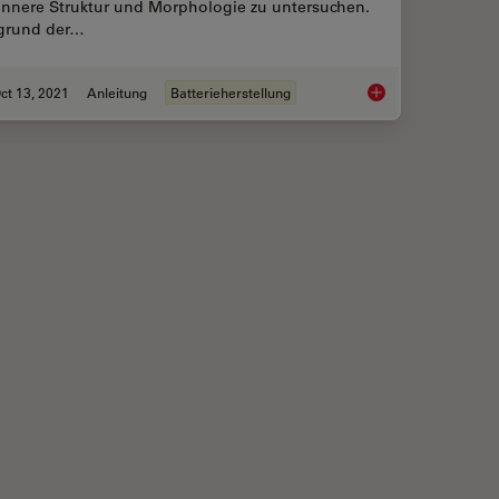
 innere Struktur und Morphologie zu untersuchen.
grund der…
ct 13, 2021
Anleitung
Batterieherstellung
Analyse Battery Samples with Electron Microscopy
Querschnitt-Ionenst