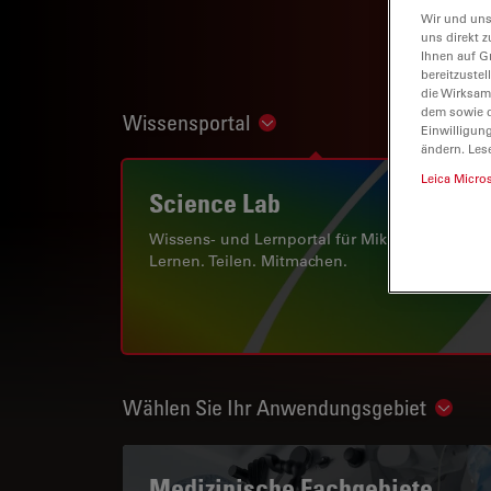
Wir und uns
uns direkt z
Ihnen auf G
bereitzuste
die Wirksam
dem sowie d
Wissensportal
Show subnavigation
Einwilligun
ändern. Les
Leica Micro
Science Lab
Wissens- und Lernportal für Mikroskopie.
Lernen. Teilen. Mitmachen.
Wählen Sie Ihr Anwendungsgebiet
Show 
Medizinische Fachgebiete