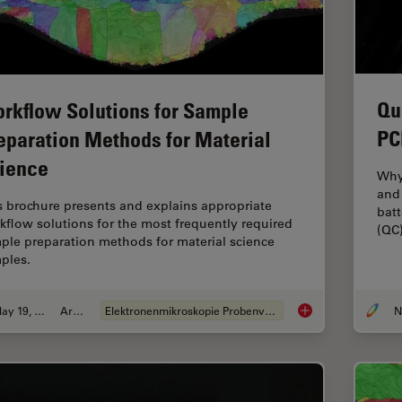
Qu
rkflow Solutions for Sample
PC
eparation Methods for Material
ience
Why 
and 
s brochure presents and explains appropriate
batt
kflow solutions for the most frequently required
(QC)
ple preparation methods for material science
ples.
May 19, 2024
Artikel
Elektronenmikroskopie Probenvorbereitung
Workflow Solutions 