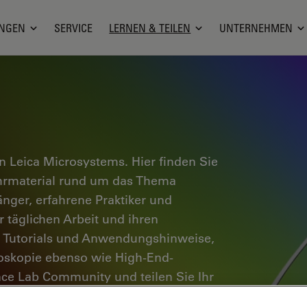
NGEN
SERVICE
LERNEN & TEILEN
UNTERNEHMEN
 Leica Microsystems. Hier finden Sie
ehrmaterial rund um das Thema
änger, erfahrene Praktiker und
 täglichen Arbeit und ihren
e Tutorials und Anwendungshinweise,
oskopie ebenso wie High-End-
nce Lab Community und teilen Sie Ihr