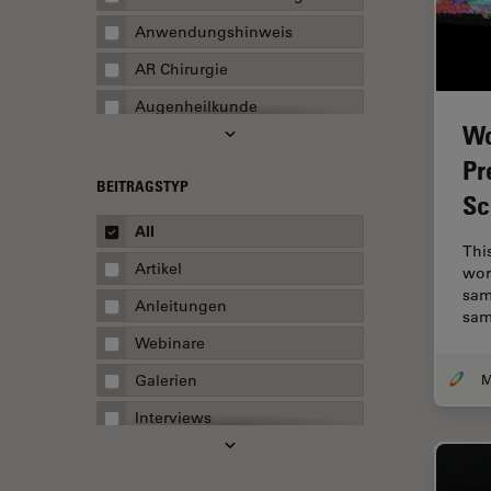
Anwendungshinweis
AR Chirurgie
Augenheilkunde
Wo
Augmented Reality
Pr
Ausbildung
BEITRAGSTYP
Sc
Automatisierte Mikroskopie
All
Thi
Automobilindustrie und
Artikel
wor
Transport
sam
Anleitungen
Batterieherstellung
sam
Webinare
Beschichtung
Galerien
Beugungsbedingte
Auflösungsgrenze
Interviews
Bildanalyse
Whitepaper
Bildaufnahme