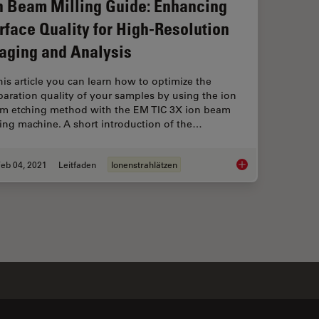
n Beam Milling Guide: Enhancing
rface Quality for High-Resolution
aging and Analysis
this article you can learn how to optimize the
paration quality of your samples by using the ion
m etching method with the EM TIC 3X ion beam
ling machine. A short introduction of the…
eb 04, 2021
Leitfaden
Ionenstrahlätzen
Ion Beam Milling Gui