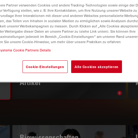
ere Partner verwenden Cookies und andere Tracking-Technologien sowie einige der Da
ur Verfügung stellen, wie z. B. Ihre Kontaktdaten, um Ihre Nutzung unserer Website zu
rundlage Ihrer Interaktionen mit dieser und anderen Websites personalisierte Werbun
llen, das Teilen von Inhalten in sozialen Medien zu ermöglichen sowie Analysen durc
keit unserer Werbekampagnen zu messen. Durch Klicken auf „Alle Cookies akzeptiere
er Weitergabe dieser Daten an unsere Partner zu (siehe Link unten). Sie können Ihre
gseinstellungen jederzeit im Bereich „Cookie-Einstellungen“ am unteren Rand unserer
en Sie unsere Cookie-Hinweise, um mehr über unsere Praktiken zu erfahren
systems Cookie Partners Details
WISSENSPORTAL
Cookie-Einstellungen
Alle Cookies akzeptieren
Lesen Sie unsere neuesten
Artikel
Read arti
subnavigation
Biowissenschaften