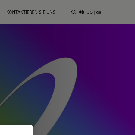
KONTAKTIEREN SIE UNS
US
|
de
Suchbegriff eingeben