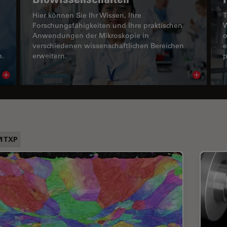
Hier können Sie Ihr Wissen, Ihre
T
Forschungsfähigkeiten und Ihre praktischen
W
Anwendungen der Mikroskopie in
o
verschiedenen wissenschaftlichen Bereichen
e
n.
erweitern.
p
Read article
Read arti
M TXP