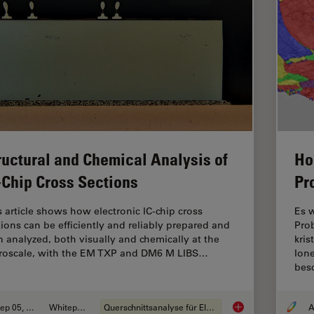
ructural and Chemical Analysis of
Ho
-Chip Cross Sections
Pr
s article shows how electronic IC-chip cross
Es w
tions can be efficiently and reliably prepared and
Pro
n analyzed, both visually and chemically at the
kris
roscale, with the EM TXP and DM6 M LIBS…
Ione
bes
Sep 05, 2023
Whitepaper
Querschnittsanalyse für Elektronik
A
Structural and Chemi