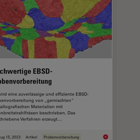
chwertige EBSD-
obenvorbereitung
ird eine zuverlässige und effiziente EBSD-
benvorbereitung von „gemischten“
tallografischen Materialien mit
nbreitstrahlfräsen beschrieben. Das
chriebene Verfahren erzeugt…
ug 15, 2023
Artikel
Probenvorbereitung
cal Analysis of IC-Chip Cross Sections
Hochwertige EBSD-P