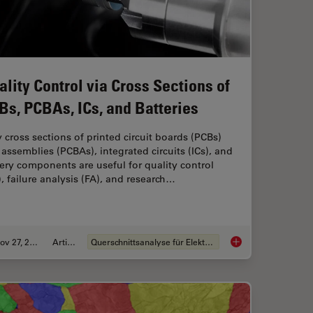
ality Control via Cross Sections of
Bs, PCBAs, ICs, and Batteries
cross sections of printed circuit boards (PCBs)
assemblies (PCBAs), integrated circuits (ICs), and
ery components are useful for quality control
, failure analysis (FA), and research…
Nov 27, 2023
Artikel
Querschnittsanalyse für Elektronik
for Sample Preparation Methods for Material Science
Quality Control via C