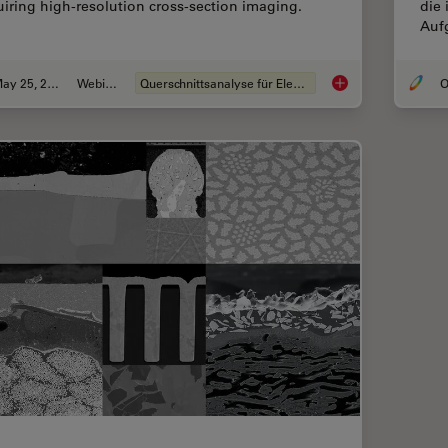
uiring high-resolution cross-section imaging.
die
Auf
May 25, 2023
Webinar
Querschnittsanalyse für Elektronik
O
How to Prepare and 