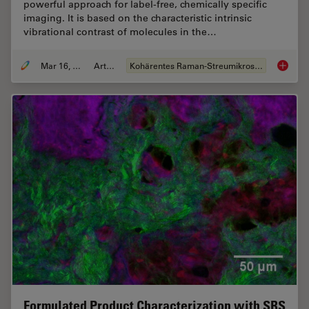
powerful approach for label-free, chemically specific
imaging. It is based on the characteristic intrinsic
vibrational contrast of molecules in the…
Mar 16, 2022
Artikel
Kohärentes Raman-Streumikroskop (CRS)
The Pot
Formulated Product Characterization with SRS