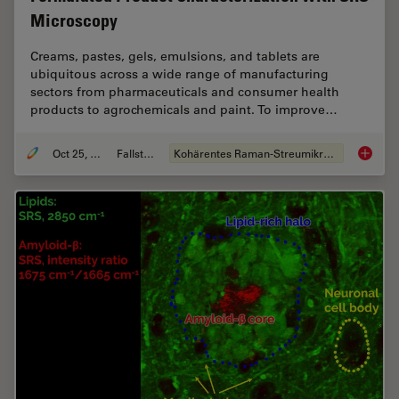
Microscopy
Creams, pastes, gels, emulsions, and tablets are
ubiquitous across a wide range of manufacturing
sectors from pharmaceuticals and consumer health
products to agrochemicals and paint. To improve…
Oct 25, 2021
Fallstudie
Kohärentes Raman-Streumikroskop (CRS)
Formula