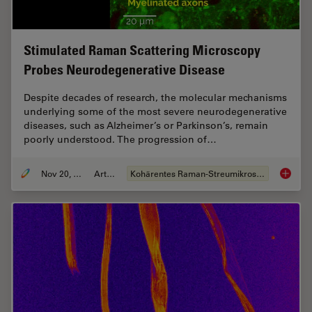
Stimulated Raman Scattering Microscopy
Probes Neurodegenerative Disease
Despite decades of research, the molecular mechanisms
underlying some of the most severe neurodegenerative
diseases, such as Alzheimer’s or Parkinson’s, remain
poorly understood. The progression of…
Nov 20, 2019
Artikel
Kohärentes Raman-Streumikroskop (CRS)
Stimula