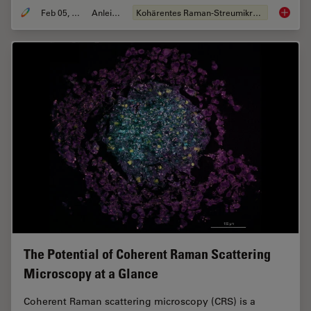
Feb 05, 2024
Anleitung
Kohärentes Raman-Streumikroskop (CRS)
How to 
The Potential of Coherent Raman Scattering
Microscopy at a Glance
Coherent Raman scattering microscopy (CRS) is a