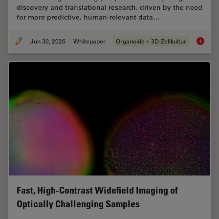
discovery and translational research, driven by the need
for more predictive, human-relevant data…
Jun 30, 2026
Whitepaper
Organoide + 3D-Zellkultur
What’s 
Fast, High-Contrast Widefield Imaging of
Optically Challenging Samples