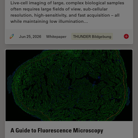
Live‑cell imaging of large, complex biological samples
often requires large fields of view, sub-cellular
resolution, high-sensitivity, and fast acquisition – all
while maintaining low illumination…
Jun 25, 2026
Whitepaper
THUNDER Bildgebung
Fast, H
A Guide to Fluorescence Microscopy