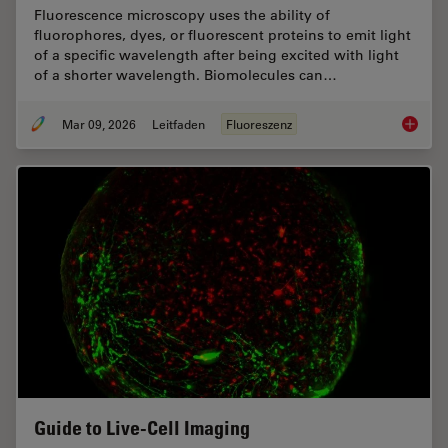
Fluorescence microscopy uses the ability of
fluorophores, dyes, or fluorescent proteins to emit light
of a specific wavelength after being excited with light
of a shorter wavelength. Biomolecules can…
Mar 09, 2026
Leitfaden
Fluoreszenz
A Guide
Guide to Live-Cell Imaging