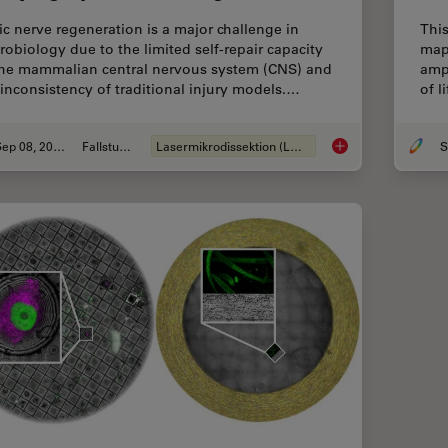
ic nerve regeneration is a major challenge in
This
robiology due to the limited self-repair capacity
map
the mammalian central nervous system (CNS) and
ampu
 inconsistency of traditional injury models.…
of l
Sep 08, 2025
Fallstudie
Lasermikrodissektion (LMD)
S
A Novel Laser-Based