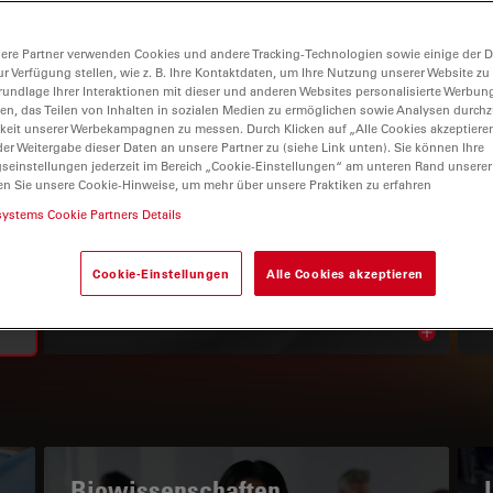
ere Partner verwenden Cookies und andere Tracking-Technologien sowie einige der Da
ur Verfügung stellen, wie z. B. Ihre Kontaktdaten, um Ihre Nutzung unserer Website zu
rundlage Ihrer Interaktionen mit dieser und anderen Websites personalisierte Werbun
llen, das Teilen von Inhalten in sozialen Medien zu ermöglichen sowie Analysen durc
keit unserer Werbekampagnen zu messen. Durch Klicken auf „Alle Cookies akzeptiere
er Weitergabe dieser Daten an unsere Partner zu (siehe Link unten). Sie können Ihre
gseinstellungen jederzeit im Bereich „Cookie-Einstellungen“ am unteren Rand unserer
en Sie unsere Cookie-Hinweise, um mehr über unsere Praktiken zu erfahren
WISSENSPORTAL
systems Cookie Partners Details
Lesen Sie unsere neuesten
Cookie-Einstellungen
Alle Cookies akzeptieren
Artikel
Read arti
subnavigation
Biowissenschaften