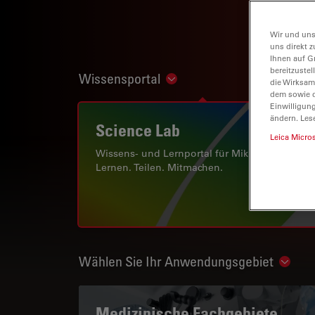
Wir und uns
uns direkt z
Ihnen auf G
bereitzuste
Wissensportal
Show subnavigation
die Wirksam
dem sowie d
Einwilligun
ändern. Les
Science Lab
Leica Micro
Wissens- und Lernportal für Mikroskopie.
Lernen. Teilen. Mitmachen.
Wählen Sie Ihr Anwendungsgebiet
Show 
Medizinische Fachgebiete