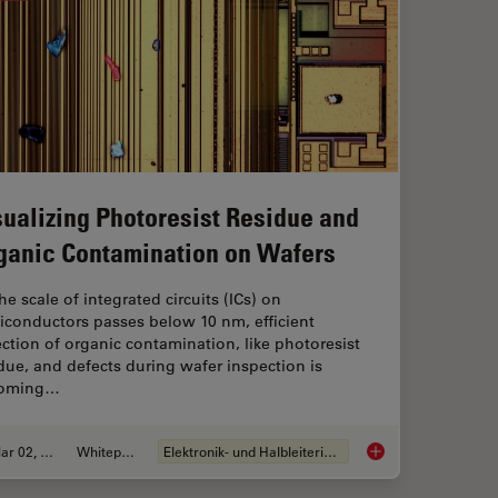
sualizing Photoresist Residue and
ganic Contamination on Wafers
he scale of integrated circuits (ICs) on
iconductors passes below 10 nm, efficient
ction of organic contamination, like photoresist
due, and defects during wafer inspection is
oming…
Mar 02, 2026
Whitepaper
Elektronik- und Halbleiterindustrie
ence Microscopy
Visualizing Photores