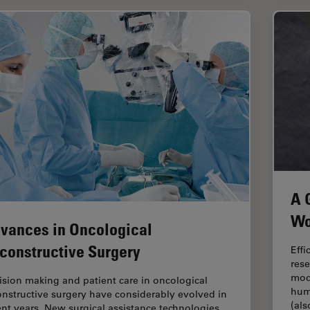
A 
Wo
vances in Oncological
constructive Surgery
Effi
rese
mod
ision making and patient care in oncological
hum
onstructive surgery have considerably evolved in
(al
ent years. New surgical assistance technologies