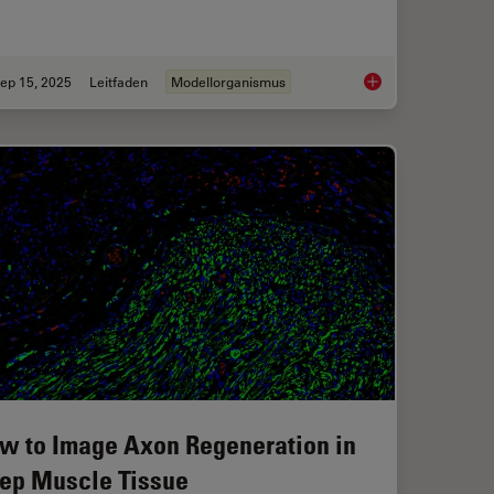
ep 15, 2025
Leitfaden
Modellorganismus
ical Reconstructive Surgery
A Guide to C. elega
w to Image Axon Regeneration in
ep Muscle Tissue