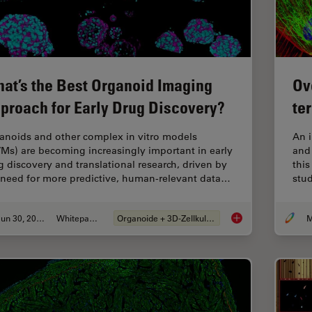
at’s the Best Organoid Imaging
Ov
proach for Early Drug Discovery?
te
anoids and other complex in vitro models
An 
VMs) are becoming increasingly important in early
and 
g discovery and translational research, driven by
this
 need for more predictive, human-relevant data…
stud
Jun 30, 2026
Whitepaper
Organoide + 3D-Zellkultur
M
What’s the Best Org