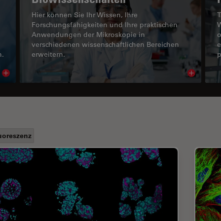
Hier können Sie Ihr Wissen, Ihre
T
Forschungsfähigkeiten und Ihre praktischen
W
Anwendungen der Mikroskopie in
o
verschiedenen wissenschaftlichen Bereichen
e
n.
erweitern.
p
Read article
Read arti
uoreszenz