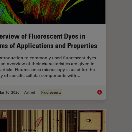
erview of Fluorescent Dyes in
rms of Applications and Properties
introduction to commonly used fluorescent dyes
an overview of their characteristics are given in
 article. Fluorescence microscopy is used for the
y of specific cellular components with…
ar 16, 2026
Artikel
Fluoreszenz
anoid Imaging Approach for Early Drug Discovery?
Overview of Fluoresc