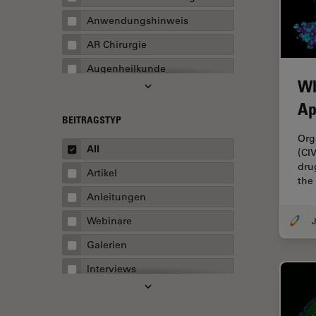
Anwendungshinweis
AR Chirurgie
Augenheilkunde
Wh
Augmented Reality
Ap
Ausbildung
BEITRAGSTYP
Org
Automatisierte Mikroskopie
All
(CI
Automobilindustrie und
dru
Artikel
Transport
the
Anleitungen
Batterieherstellung
Webinare
Beschichtung
Galerien
Beugungsbedingte
Auflösungsgrenze
Interviews
Bildanalyse
Whitepaper
Bildaufnahme