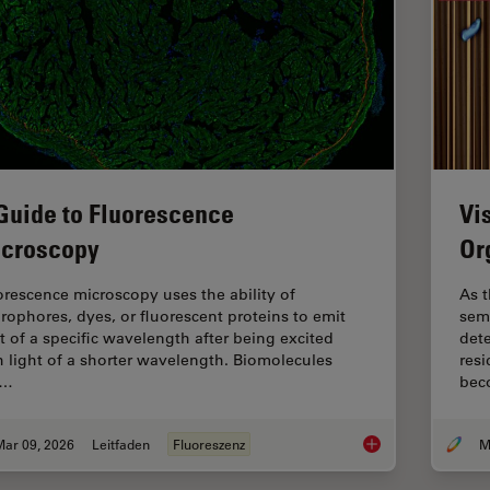
Guide to Fluorescence
Vi
croscopy
Or
orescence microscopy uses the ability of
As t
orophores, dyes, or fluorescent proteins to emit
sem
ht of a specific wavelength after being excited
dete
h light of a shorter wavelength. Biomolecules
resi
n…
bec
Mar 09, 2026
Leitfaden
Fluoreszenz
A Guide to Fluoresc