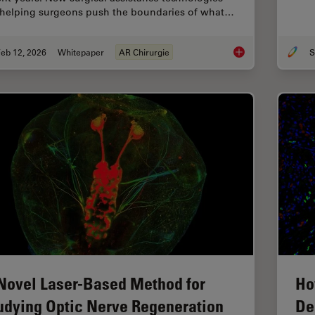
 helping surgeons push the boundaries of what…
eb 12, 2026
Whitepaper
AR Chirurgie
S
Advances in Oncolog
Novel Laser-Based Method for
Ho
udying Optic Nerve Regeneration
De