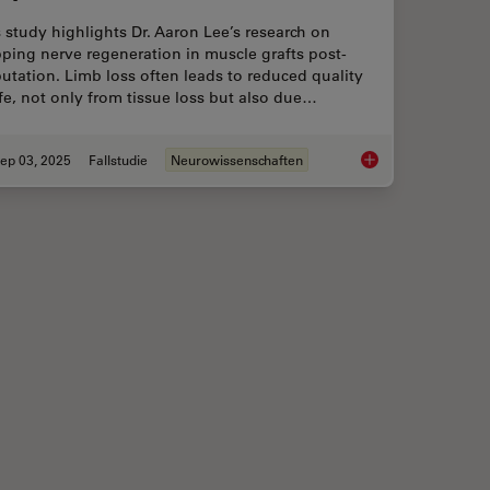
 study highlights Dr. Aaron Lee’s research on
ping nerve regeneration in muscle grafts post-
tation. Limb loss often leads to reduced quality
ife, not only from tissue loss but also due…
ep 03, 2025
Fallstudie
Neurowissenschaften
 Method for Studying Optic Nerve Regeneration
How to Image Axon R