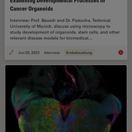
Examining Developmental Processes In
Cancer Organoids
Interview: Prof. Bausch and Dr. Pastucha, Technical
University of Munich, discuss using microscopy to
study development of organoids, stem cells, and other
relevant disease models for biomedical…
Jun 26, 2023
Interview
Krebsforschung
Examini