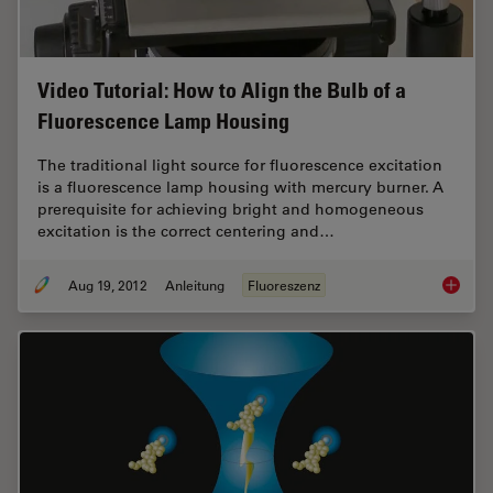
Video Tutorial: How to Align the Bulb of a
Fluorescence Lamp Housing
The traditional light source for fluorescence excitation
is a fluorescence lamp housing with mercury burner. A
prerequisite for achieving bright and homogeneous
excitation is the correct centering and…
Aug 19, 2012
Anleitung
Fluoreszenz
Video T