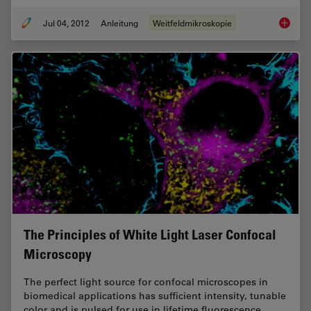
Jul 04, 2012
Anleitung
Weitfeldmikroskopie
Image P
The Principles of White Light Laser Confocal
Microscopy
The perfect light source for confocal microscopes in
biomedical applications has sufficient intensity, tunable
color and is pulsed for use in lifetime fluorescence.