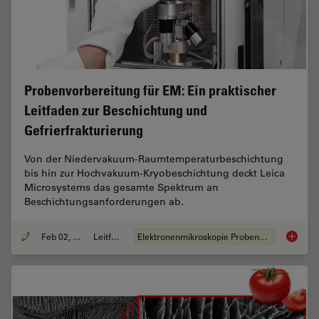
Probenvorbereitung für EM: Ein praktischer
Leitfaden zur Beschichtung und
Gefrierfrakturierung
Von der Niedervakuum-Raumtemperaturbeschichtung
bis hin zur Hochvakuum-Kryobeschichtung deckt Leica
Microsystems das gesamte Spektrum an
Beschichtungsanforderungen ab.
Feb 02, 2021
Leitfaden
Elektronenmikroskopie Probenvorbereitung
Probenv