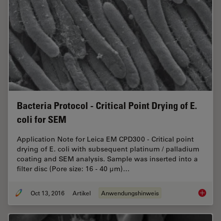
Bacteria Protocol - Critical Point Drying of E.
coli for SEM
Application Note for Leica EM CPD300 - Critical point
drying of E. coli with subsequent platinum / palladium
coating and SEM analysis. Sample was inserted into a
filter disc (Pore size: 16 - 40 μm)…
Oct 13, 2016
Artikel
Anwendungshinweis
Bacteria