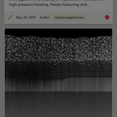
high pressure freezing, freeze fracturing and…
May 23, 2019
Artikel
Hochdruckgefrieren
Expert 