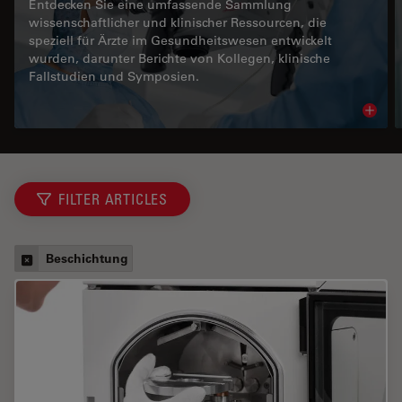
Entdecken Sie eine umfassende Sammlung
wissenschaftlicher und klinischer Ressourcen, die
speziell für Ärzte im Gesundheitswesen entwickelt
wurden, darunter Berichte von Kollegen, klinische
Fallstudien und Symposien.
Read 
FILTER ARTICLES
Beschichtung