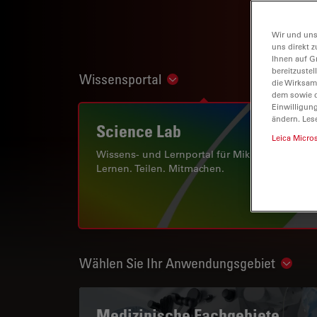
Wir und uns
uns direkt z
Ihnen auf G
bereitzuste
Wissensportal
Show subnavigation
die Wirksam
dem sowie d
Einwilligun
ändern. Les
Science Lab
Leica Micro
Wissens- und Lernportal für Mikroskopie.
Lernen. Teilen. Mitmachen.
Wählen Sie Ihr Anwendungsgebiet
Show 
Medizinische Fachgebiete