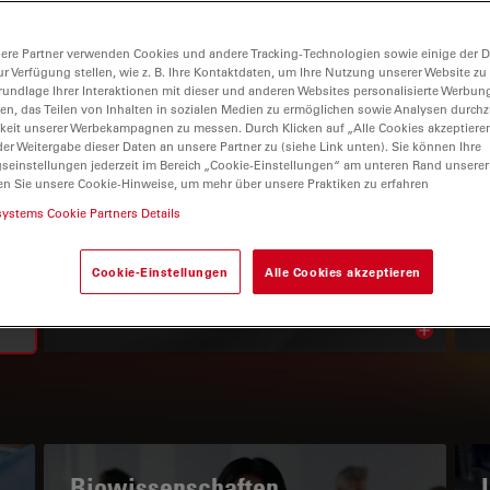
ere Partner verwenden Cookies und andere Tracking-Technologien sowie einige der Da
ur Verfügung stellen, wie z. B. Ihre Kontaktdaten, um Ihre Nutzung unserer Website zu
rundlage Ihrer Interaktionen mit dieser und anderen Websites personalisierte Werbun
llen, das Teilen von Inhalten in sozialen Medien zu ermöglichen sowie Analysen durc
keit unserer Werbekampagnen zu messen. Durch Klicken auf „Alle Cookies akzeptiere
er Weitergabe dieser Daten an unsere Partner zu (siehe Link unten). Sie können Ihre
gseinstellungen jederzeit im Bereich „Cookie-Einstellungen“ am unteren Rand unserer
en Sie unsere Cookie-Hinweise, um mehr über unsere Praktiken zu erfahren
WISSENSPORTAL
systems Cookie Partners Details
Lesen Sie unsere neuesten
Cookie-Einstellungen
Alle Cookies akzeptieren
Artikel
Read arti
subnavigation
Biowissenschaften