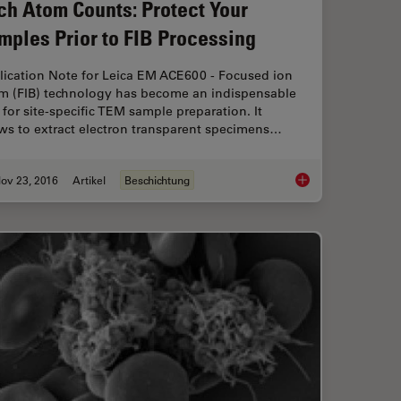
ch Atom Counts: Protect Your
mples Prior to FIB Processing
lication Note for Leica EM ACE600 - Focused ion
m (FIB) technology has become an indispensable
 for site-specific TEM sample preparation. It
ws to extract electron transparent specimens…
ov 23, 2016
Artikel
Beschichtung
 High Pressure Freezing and Freeze Fracturing in the Cryo SEM Workflow
Each Atom Counts: Pr