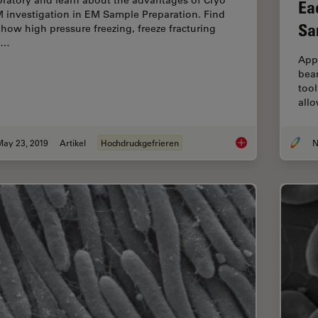
oratory and learn about the advantages of Cryo
Ea
 investigation in EM Sample Preparation. Find
Sa
 how high pressure freezing, freeze fracturing
d…
App
bea
tool
allo
May 23, 2019
Artikel
Hochdruckgefrieren
N
Expert Knowledge on