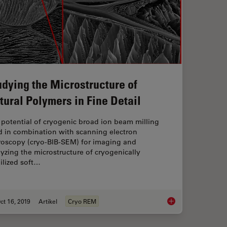
udying the Microstructure of
tural Polymers in Fine Detail
potential of cryogenic broad ion beam milling
d in combination with scanning electron
roscopy (cryo-BIB-SEM) for imaging and
yzing the microstructure of cryogenically
ilized soft…
ct 16, 2019
Artikel
Cryo REM
ür EM: Ein praktischer Leitfaden zur Beschichtung und Gefrierfrakturierung
Studying the Microst