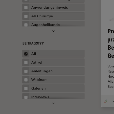
Anwendungshinweis
AR Chirurgie
Augenheilkunde
Pr
Augmented Reality
pr
Ausbildung
BEITRAGSTYP
Be
Automatisierte Mikroskopie
All
Ge
Automobilindustrie und
Artikel
Transport
Von
Anleitungen
Rau
Batterieherstellung
Hoc
Webinare
Beschichtung
Mic
Bes
Galerien
Beugungsbedingte
Auflösungsgrenze
Interviews
Bildanalyse
Whitepaper
Bildaufnahme