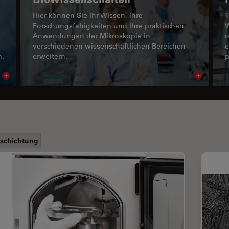
Hier können Sie Ihr Wissen, Ihre
T
Forschungsfähigkeiten und Ihre praktischen
W
Anwendungen der Mikroskopie in
o
verschiedenen wissenschaftlichen Bereichen
e
n.
erweitern.
p
Read article
Read arti
schichtung