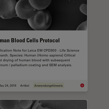
man Blood Cells Protocol
ication Note for Leica EM CPD300 - Life Science
earch. Species: Human (Homo sapiens) Critical
nt drying of human blood with subsequent
tinum / palladium coating and SEM analysis.
ay 24, 2016
Artikel
Anwendungshinweis
ritical Point Drying of E. coli for SEM
Human Blood Cells P