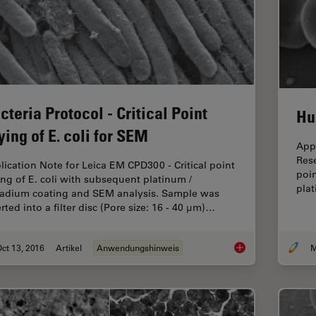
cteria Protocol - Critical Point
Hu
ying of E. coli for SEM
Appl
Res
lication Note for Leica EM CPD300 - Critical point
poi
ing of E. coli with subsequent platinum /
pla
ladium coating and SEM analysis. Sample was
rted into a filter disc (Pore size: 16 - 40 μm)…
ct 13, 2016
Artikel
Anwendungshinweis
M
Bacteria Protocol - C