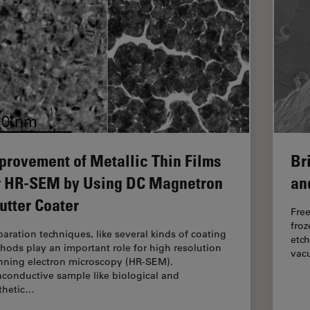
Br
provement of Metallic Thin Films
an
r HR-SEM by Using DC Magnetron
utter Coater
Free
froz
paration techniques, like several kinds of coating
etch
hods play an important role for high resolution
vacu
nning electron microscopy (HR-SEM).
conductive sample like biological and
thetic…