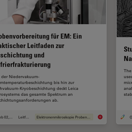
obenvorbereitung für EM: Ein
aktischer Leitfaden zur
St
schichtung und
Na
frierfrakturierung
The 
use
 der Niedervakuum-
mic
mtemperaturbeschichtung bis hin zur
anal
hvakuum-Kryobeschichtung deckt Leica
stab
rosystems das gesamte Spektrum an
chichtungsanforderungen ab.
Feb 02, 2021
Leitfaden
Elektronenmikroskopie Probenvorbereitung
O
Probenvorbereitung f