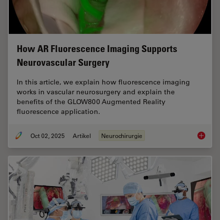
How AR Fluorescence Imaging Supports
Neurovascular Surgery
In this article, we explain how fluorescence imaging
works in vascular neurosurgery and explain the
benefits of the GLOW800 Augmented Reality
fluorescence application.
Oct 02, 2025
Artikel
Neurochirurgie
How AR 