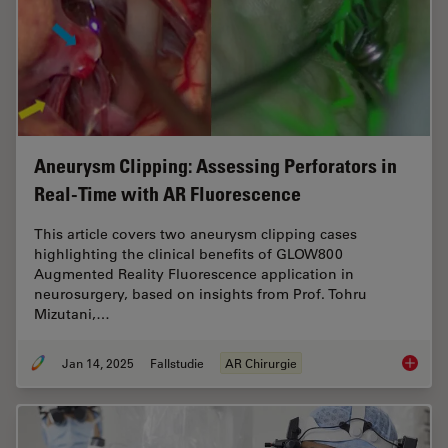
Aneurysm Clipping: Assessing Perforators in
Real-Time with AR Fluorescence
This article covers two aneurysm clipping cases
highlighting the clinical benefits of GLOW800
Augmented Reality Fluorescence application in
neurosurgery, based on insights from Prof. Tohru
Mizutani,…
Jan 14, 2025
Fallstudie
AR Chirurgie
Aneurys