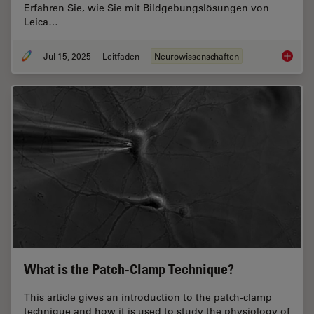
Erfahren Sie, wie Sie mit Bildgebungslösungen von
Leica…
Jul 15, 2025
Leitfaden
Neurowissenschaften
Neurowi
What is the Patch-Clamp Technique?
This article gives an introduction to the patch-clamp
technique and how it is used to study the physiology of