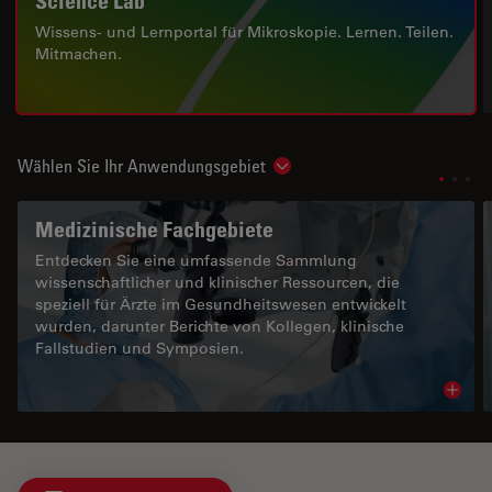
Science Lab
Wissens- und Lernportal für Mikroskopie. Lernen. Teilen.
Mitmachen.
Wählen Sie Ihr Anwendungsgebiet
Show subnavigation
Medizinische Fachgebiete
Entdecken Sie eine umfassende Sammlung
wissenschaftlicher und klinischer Ressourcen, die
speziell für Ärzte im Gesundheitswesen entwickelt
wurden, darunter Berichte von Kollegen, klinische
Fallstudien und Symposien.
Read 