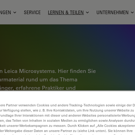
NGEN
SERVICE
LERNEN & TEILEN
UNTERNEHMEN
 Leica Microsystems. Hier finden Sie
ehrmaterial rund um das Thema
änger, erfahrene Praktiker und
 täglichen Arbeit und ihren
e Tutorials und Anwendungshinweise,
ere Partner verwenden Cookies und andere Tracking-Technologien sowie einige der Da
ur Verfügung stellen, wie z. B. Ihre Kontaktdaten, um Ihre Nutzung unserer Website zu
oskopie ebenso wie High-End-
rundlage Ihrer Interaktionen mit dieser und anderen Websites personalisierte Werbun
nce Lab Community und teilen Sie Ihr
llen, das Teilen von Inhalten in sozialen Medien zu ermöglichen sowie Analysen durc
keit unserer Werbekampagnen zu messen. Durch Klicken auf „Alle Cookies akzeptiere
er Weitergabe dieser Daten an unsere Partner zu (siehe Link unten). Sie können Ihre