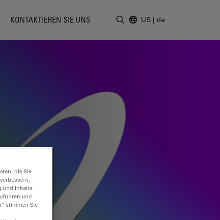
KONTAKTIEREN SIE UNS
US
|
de
Suchbegriff eingeben
ten, die Sie
 verbessern,
g und Inhalte
hzuführen und
n“ stimmen Sie