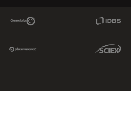
Genedata Link
IDBS Link
Phenomenex Link
Sciex Link