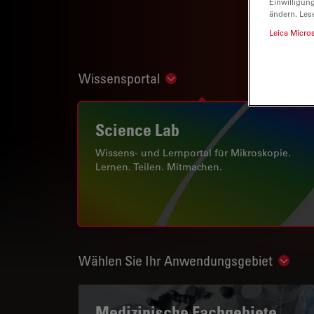
Einwilligun
ändern. Les
Leica Micro
Wissensportal
Show subnavigation
Science Lab
Wissens- und Lernportal für Mikroskopie.
Lernen. Teilen. Mitmachen.
Wählen Sie Ihr Anwendungsgebiet
Show 
Medizinische Fachgebiete