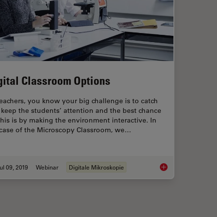
gital Classroom Options
eachers, you know your big challenge is to catch
keep the students’ attention and the best chance
this is by making the environment interactive. In
 case of the Microscopy Classroom, we…
ul 09, 2019
Webinar
Digitale Mikroskopie
art 11 - Testing Microscopes with Severe Conditions
Digital Classroom Op