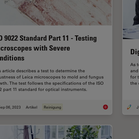
O 9022 Standard Part 11 - Testing
croscopes with Severe
Di
nditions
As t
and 
s article describes a test to determine the
for 
ustness of Leica microscopes to mold and fungus
the
wth. The test follows the specifications of the ISO
2 part 11 standard for optical instruments.
Sep 06, 2023
Artikel
Reinigung
J
ISO 9022 Standard P