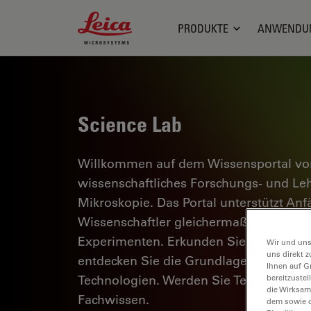
Leica Microsystems Logo
PRODUKTE
ANWENDU
Science Lab
Willkommen auf dem Wissensportal von
wissenschaftliches Forschungs- und L
Mikroskopie. Das Portal unterstützt Anf
Wissenschaftler gleichermaßen bei ihrer
Experimenten. Erkunden Sie interaktiv
Wir und uns
uns direkt z
entdecken Sie die Grundlagen der Mikr
Ihnen auf G
Technologien. Werden Sie Teil der Scie
bereitzuste
die Wirksam
Fachwissen.
dem sowie d