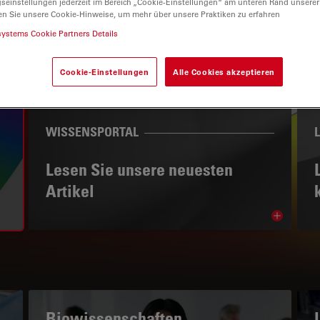
gseinstellungen jederzeit im Bereich „Cookie-Einstellungen“ am unteren Rand unserer
en Sie unsere Cookie-Hinweise, um mehr über unsere Praktiken zu erfahren
systems Cookie Partners Details
Cookie-Einstellungen
Alle Cookies akzeptieren
WISSENSPORTAL
Lesen Sie unsere neuesten
Artikel
Read arti
subnavigation
Biowissenschaften