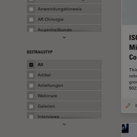
Anwendungshinweis
AR Chirurgie
Augenheilkunde
IS
Augmented Reality
Mi
Ausbildung
BEITRAGSTYP
Co
Automatisierte Mikroskopie
All
Thi
Automobilindustrie und
Artikel
rob
Transport
gro
Anleitungen
Batterieherstellung
902
Webinare
Beschichtung
Galerien
Beugungsbedingte
Auflösungsgrenze
Interviews
Bildanalyse
Whitepaper
Bildaufnahme