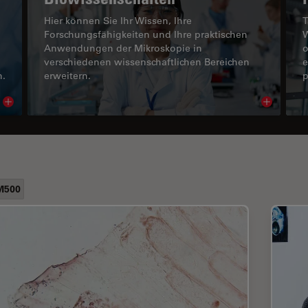
Hier können Sie Ihr Wissen, Ihre
T
Forschungsfähigkeiten und Ihre praktischen
W
Anwendungen der Mikroskopie in
o
verschiedenen wissenschaftlichen Bereichen
e
n.
erweitern.
p
Read article
Read arti
M500