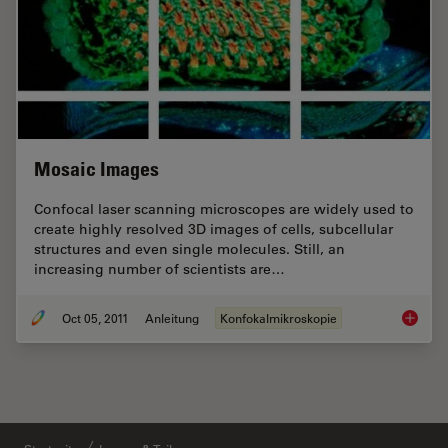
Mosaic Images
Confocal laser scanning microscopes are widely used to
create highly resolved 3D images of cells, subcellular
structures and even single molecules. Still, an
increasing number of scientists are…
Oct 05, 2011
Anleitung
Konfokalmikroskopie
Mosaic