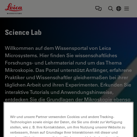
Leica Microsystems Logo
Togg
Suchbegrif
Science Lab
Willkommen auf dem Wissensportal von Leica
Microsystems. Hier finden Sie wissenschaftliches
Forschungs- und Lehrmaterial rund um das Thema
Mikroskopie. Das Portal unterstützt Anfänger, erfahrene
Praktiker und Wissenschaftler gleichermaßen bei ihrer
täglichen Arbeit und ihren Experimenten. Erkunden Sie
interaktive Tutorials und Anwendungshinweise,
entdecken Sie die Grundlagen der Mikroskopie ebenso
wie High-End-Technologien. Werden Sie Teil der
Science Lab Community und teilen Sie Ihr Fachwissen.
Wir und unsere Partner verwenden Cookies und andere Tracking-
Technologien sowie einige der Daten, die Sie uns direkt zur Verfügung
stellen, wie z. B. Ihre Kontaktdaten, um Ihre Nutzung unserer Website zu
verbessern, Ihnen auf Grundlage Ihrer Interaktionen mit dieser und