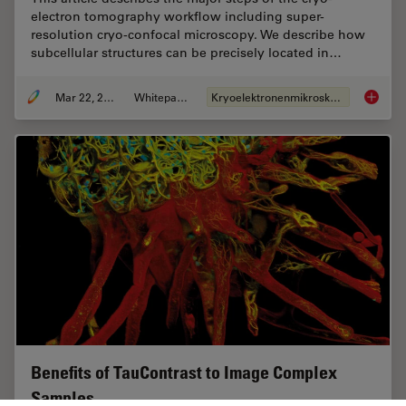
electron tomography workflow including super-
resolution cryo-confocal microscopy. We describe how
subcellular structures can be precisely located in…
Mar 22, 2022
Whitepaper
Kryoelektronenmikroskopie
How to T
Benefits of TauContrast to Image Complex
Samples