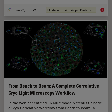
Jan 22, 2026
Webinar
Elektronenmikroskopie Probenvorbereitung
High-Pr
From Bench to Beam: A Complete Correlative
Cryo Light Microscopy Workflow
In the webinar entitled "A Multimodal Vitreous Crusade,
a Cryo Correlative Workflow from Bench to Beam" a