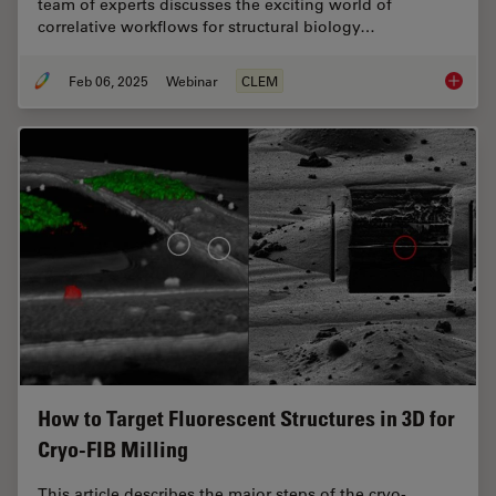
team of experts discusses the exciting world of
correlative workflows for structural biology…
Feb 06, 2025
Webinar
CLEM
From Be
How to Target Fluorescent Structures in 3D for
Cryo-FIB Milling
This article describes the major steps of the cryo-