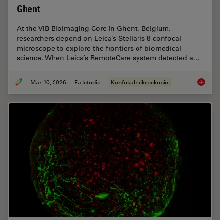
Ghent
At the VIB BioImaging Core in Ghent, Belgium,
researchers depend on Leica’s Stellaris 8 confocal
microscope to explore the frontiers of biomedical
science. When Leica’s RemoteCare system detected a…
Mar 10, 2026
Fallstudie
Konfokalmikroskopie
Predict