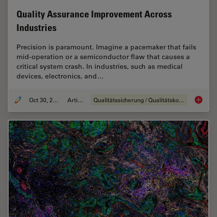
Quality Assurance Improvement Across
Industries
Precision is paramount. Imagine a pacemaker that fails
mid-operation or a semiconductor flaw that causes a
critical system crash. In industries, such as medical
devices, electronics, and…
Oct 30, 2025
Artikel
Qualitätssicherung / Qualitätskontrolle
Quality