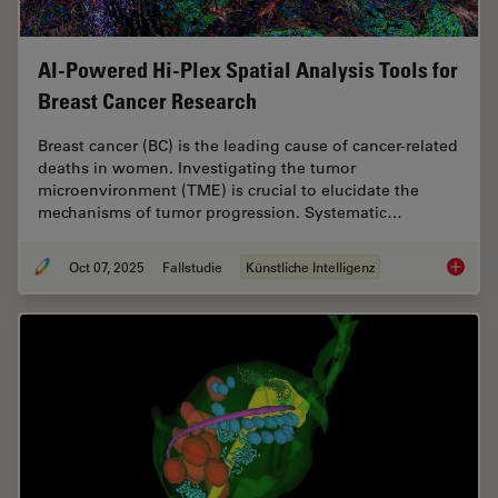
AI-Powered Hi-Plex Spatial Analysis Tools for
Breast Cancer Research
Breast cancer (BC) is the leading cause of cancer-related
deaths in women. Investigating the tumor
microenvironment (TME) is crucial to elucidate the
mechanisms of tumor progression. Systematic…
Oct 07, 2025
Fallstudie
Künstliche Intelligenz
AI-Powe