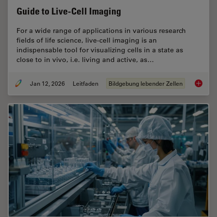
Guide to Live-Cell Imaging
For a wide range of applications in various research
fields of life science, live-cell imaging is an
indispensable tool for visualizing cells in a state as
close to in vivo, i.e. living and active, as…
Jan 12, 2026
Leitfaden
Bildgebung lebender Zellen
Guide t