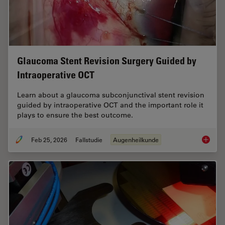
Glaucoma Stent Revision Surgery Guided by
Intraoperative OCT
Learn about a glaucoma subconjunctival stent revision
guided by intraoperative OCT and the important role it
plays to ensure the best outcome.
Feb 25, 2026
Fallstudie
Augenheilkunde
Glaucom