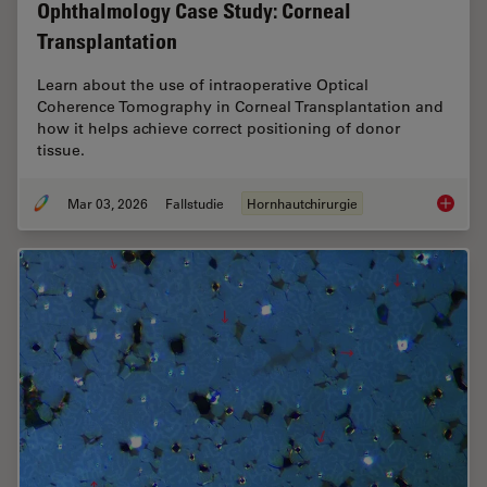
Ophthalmology Case Study: Corneal
Transplantation
Learn about the use of intraoperative Optical
Coherence Tomography in Corneal Transplantation and
how it helps achieve correct positioning of donor
tissue.
Mar 03, 2026
Fallstudie
Hornhautchirurgie
Ophthal