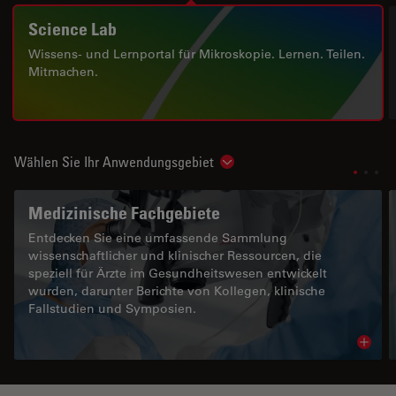
Science Lab
Wissens- und Lernportal für Mikroskopie. Lernen. Teilen.
Mitmachen.
Wählen Sie Ihr Anwendungsgebiet
Show subnavigation
Medizinische Fachgebiete
Entdecken Sie eine umfassende Sammlung
wissenschaftlicher und klinischer Ressourcen, die
speziell für Ärzte im Gesundheitswesen entwickelt
wurden, darunter Berichte von Kollegen, klinische
Fallstudien und Symposien.
Read 