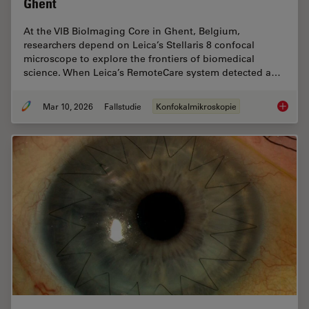
Ghent
At the VIB BioImaging Core in Ghent, Belgium,
researchers depend on Leica’s Stellaris 8 confocal
microscope to explore the frontiers of biomedical
science. When Leica’s RemoteCare system detected a…
Mar 10, 2026
Fallstudie
Konfokalmikroskopie
Predict