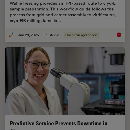
Waffle freezing provides an HPF-based route to cryo-ET
sample preparation. This workflow guide follows the
process from grid and carrier assembly to vitrification,
cryo-FIB milling, lamella…
Jun 29, 2026
Fallstudie
Hochdruckgefrieren
Waffle 
Predictive Service Prevents Downtime in