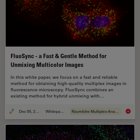
FluoSync - a Fast & Gentle Method for
Unmixing Multicolor Images
In this white paper, we focus on a fast and reliable
method for obtaining high-quality multiplex images in
fluorescence microscopy. FluoSync combines an
existing method for hybrid unmixing with…
Dec 05, 2022
Whitepaper
Räumliche Multiplex-Analyse
FluoSyn