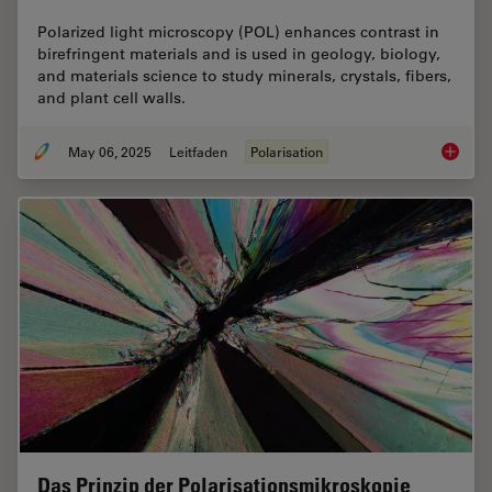
Polarized light microscopy (POL) enhances contrast in
birefringent materials and is used in geology, biology,
and materials science to study minerals, crystals, fibers,
and plant cell walls.
May 06, 2025
Leitfaden
Polarisation
A Guide
Das Prinzip der Polarisationsmikroskopie