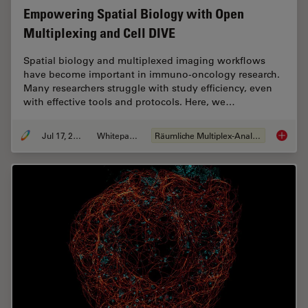
Empowering Spatial Biology with Open
Multiplexing and Cell DIVE
Spatial biology and multiplexed imaging workflows
have become important in immuno-oncology research.
Many researchers struggle with study efficiency, even
with effective tools and protocols. Here, we…
Jul 17, 2024
Whitepaper
Räumliche Multiplex-Analyse
Empower