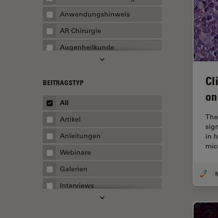
Anwendungshinweis
AR Chirurgie
Augenheilkunde
Augmented Reality
Cl
Ausbildung
BEITRAGSTYP
on
Automatisierte Mikroskopie
All
Automobilindustrie und
The
Artikel
Transport
sig
Anleitungen
in 
Batterieherstellung
mic
Webinare
Beschichtung
Galerien
Beugungsbedingte
Auflösungsgrenze
Interviews
Bildanalyse
Whitepaper
Bildaufnahme