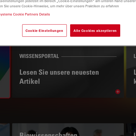
gseinstellungen jederzeit im Bereich „Cookie-Einstellungen“ am unteren Rand unserer
en Sie unsere Cookie-Hinweise, um mehr über unsere Praktiken zu erfahren
systems Cookie Partners Details
Cookie-Einstellungen
Alle Cookies akzeptieren
WISSENSPORTAL
Lesen Sie unsere neuesten
Artikel
Read arti
subnavigation
Biowissenschaften