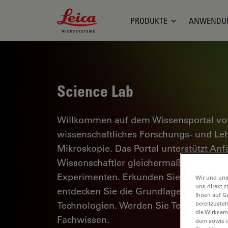
Leica Microsystems Logo
PRODUKTE
ANWENDU
Science Lab
Willkommen auf dem Wissensportal von
wissenschaftliches Forschungs- und L
Mikroskopie. Das Portal unterstützt Anf
Wissenschaftler gleichermaßen bei ihrer
Experimenten. Erkunden Sie interaktiv
Wir und uns
uns direkt z
entdecken Sie die Grundlagen der Mikr
Ihnen auf G
Technologien. Werden Sie Teil der Scie
bereitzuste
die Wirksam
Fachwissen.
dem sowie d