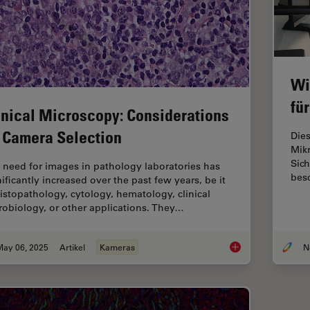
Wi
fü
inical Microscopy: Considerations
 Camera Selection
Dies
Mikr
Sic
 need for images in pathology laboratories has
besc
nificantly increased over the past few years, be it
histopathology, cytology, hematology, clinical
robiology, or other applications. They…
May 06, 2025
Artikel
Kameras
Clinical Microscopy