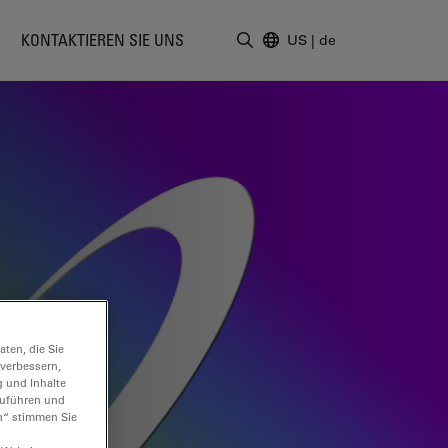
KONTAKTIEREN SIE UNS
US
|
de
Suchbegriff eingeben
ten, die Sie
 verbessern,
g und Inhalte
hzuführen und
n“ stimmen Sie