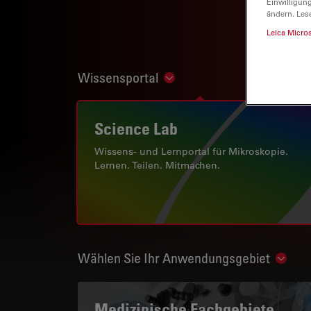
Einwilligun
ändern. Les
Leica Micro
Wissensportal
Show subnavigation
Science Lab
Wissens- und Lernportal für Mikroskopie.
Lernen. Teilen. Mitmachen.
Wählen Sie Ihr Anwendungsgebiet
Show 
Medizinische Fachgebiete