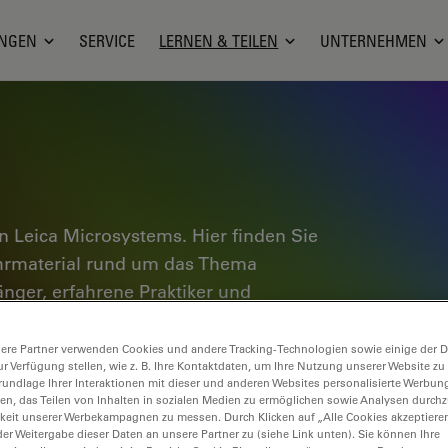
NGEN
SERVICE
LERNEN & TEILEN
UNTERNEHMEN
 Leica Microsystems. Hier finden Sie
ehrmaterial rund um das Thema
änger, erfahrene Praktiker und
 täglichen Arbeit und ihren
e Tutorials und Anwendungshinweise,
ere Partner verwenden Cookies und andere Tracking-Technologien sowie einige der Da
ur Verfügung stellen, wie z. B. Ihre Kontaktdaten, um Ihre Nutzung unserer Website zu
oskopie ebenso wie High-End-
rundlage Ihrer Interaktionen mit dieser und anderen Websites personalisierte Werbun
nce Lab Community und teilen Sie Ihr
llen, das Teilen von Inhalten in sozialen Medien zu ermöglichen sowie Analysen durc
keit unserer Werbekampagnen zu messen. Durch Klicken auf „Alle Cookies akzeptiere
er Weitergabe dieser Daten an unsere Partner zu (siehe Link unten). Sie können Ihre