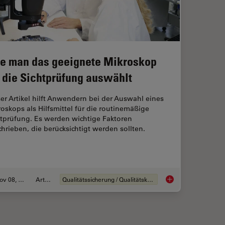
e man das geeignete Mikroskop
r die Sichtprüfung auswählt
er Artikel hilft Anwendern bei der Auswahl eines
oskops als Hilfsmittel für die routinemäßige
htprüfung. Es werden wichtige Faktoren
hrieben, die berücksichtigt werden sollten.
Nov 08, 2021
Artikel
Qualitätssicherung / Qualitätskontrolle
: Considerations on Camera Selection
Wie man das geeigne