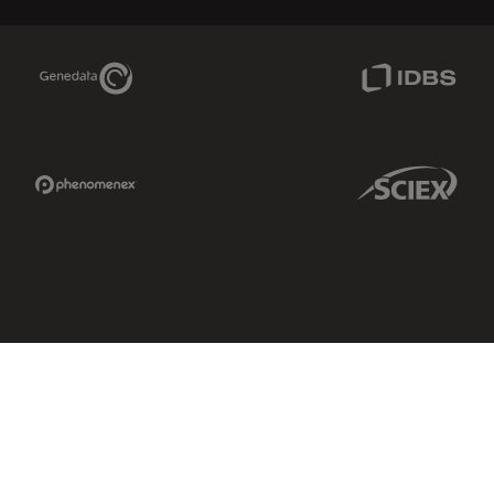
Genedata Link
IDBS Link
Phenomenex Link
Sciex Link