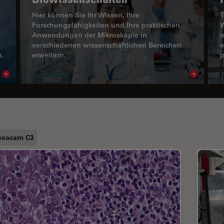
Hier können Sie Ihr Wissen, Ihre
T
Forschungsfähigkeiten und Ihre praktischen
W
Anwendungen der Mikroskopie in
o
verschiedenen wissenschaftlichen Bereichen
e
n.
erweitern.
p
Read article
Read arti
exacam C3