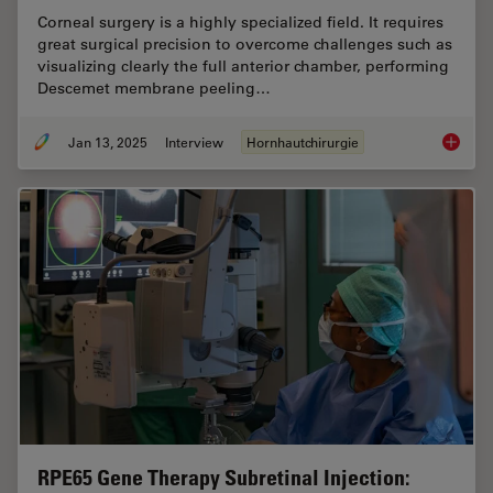
Corneal surgery is a highly specialized field. It requires
great surgical precision to overcome challenges such as
visualizing clearly the full anterior chamber, performing
Descemet membrane peeling…
Jan 13, 2025
Interview
Hornhautchirurgie
How Rea
RPE65 Gene Therapy Subretinal Injection: