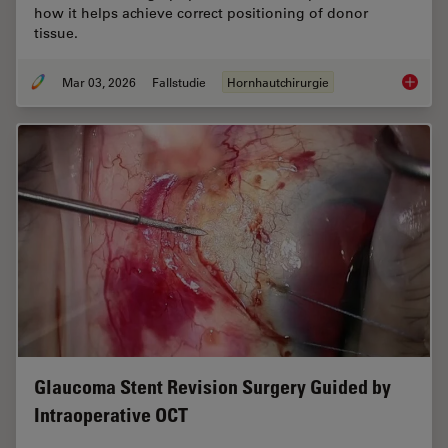
how it helps achieve correct positioning of donor
tissue.
Mar 03, 2026
Fallstudie
Hornhautchirurgie
Ophthal
Glaucoma Stent Revision Surgery Guided by
Intraoperative OCT