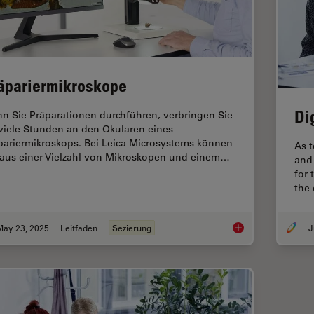
äpariermikroskope
Di
n Sie Präparationen durchführen, verbringen Sie
 viele Stunden an den Okularen eines
pariermikroskops. Bei Leica Microsystems können
As t
 aus einer Vielzahl von Mikroskopen und einem…
and 
for 
the
May 23, 2025
Leitfaden
Sezierung
J
Präpariermikroskop