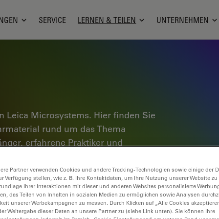
NGEN
SERVICE
LERNEN & TEILEN
UNTERNEHMEN
 Leica Microsystems. Hier finden Sie
ehrmaterial rund um das Thema
änger, erfahrene Praktiker und
 täglichen Arbeit und ihren
e Tutorials und Anwendungshinweise,
ere Partner verwenden Cookies und andere Tracking-Technologien sowie einige der Da
ur Verfügung stellen, wie z. B. Ihre Kontaktdaten, um Ihre Nutzung unserer Website zu
oskopie ebenso wie High-End-
rundlage Ihrer Interaktionen mit dieser und anderen Websites personalisierte Werbun
llen, das Teilen von Inhalten in sozialen Medien zu ermöglichen sowie Analysen durc
nce Lab Community und teilen Sie Ihr
keit unserer Werbekampagnen zu messen. Durch Klicken auf „Alle Cookies akzeptiere
er Weitergabe dieser Daten an unsere Partner zu (siehe Link unten). Sie können Ihre