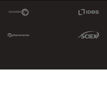
Genedata Link
IDBS Link
Phenomenex Link
Sciex Link