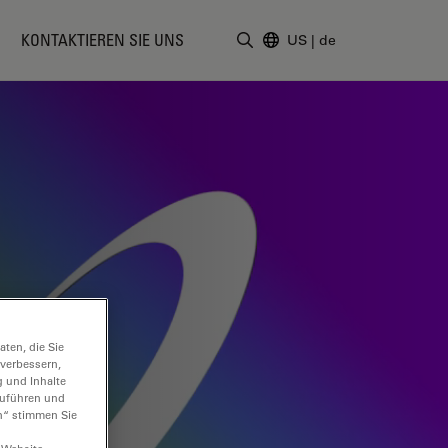
KONTAKTIEREN SIE UNS
US
|
de
Suchbegriff eingeben
ten, die Sie
 verbessern,
g und Inhalte
hzuführen und
n“ stimmen Sie