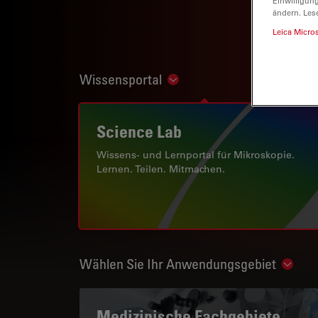
Einwilligun
ändern. Les
Leica Micro
Wissensportal
Show subnavigation
Science Lab
Wissens- und Lernportal für Mikroskopie.
Lernen. Teilen. Mitmachen.
Wählen Sie Ihr Anwendungsgebiet
Show 
Medizinische Fachgebiete