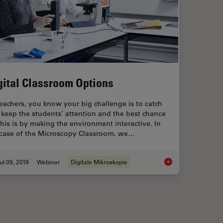
gital Classroom Options
eachers, you know your big challenge is to catch
keep the students’ attention and the best chance
this is by making the environment interactive. In
 case of the Microscopy Classroom, we…
ul 09, 2019
Webinar
Digitale Mikroskopie
e
Digital Classroom Op