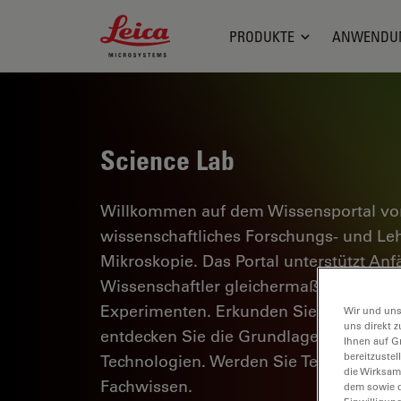
Leica Microsystems Logo
PRODUKTE
ANWENDU
Science Lab
Willkommen auf dem Wissensportal von
wissenschaftliches Forschungs- und L
Mikroskopie. Das Portal unterstützt Anf
Wissenschaftler gleichermaßen bei ihrer
Experimenten. Erkunden Sie interaktiv
Wir und uns
uns direkt z
entdecken Sie die Grundlagen der Mikr
Ihnen auf G
bereitzuste
Technologien. Werden Sie Teil der Scie
die Wirksam
Fachwissen.
dem sowie d