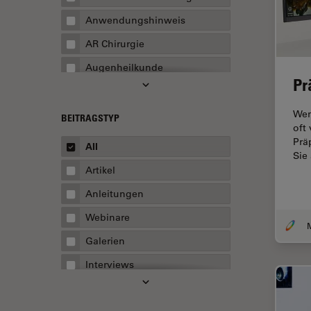
Anwendungshinweis
AR Chirurgie
Augenheilkunde
Pr
Augmented Reality
Wen
Ausbildung
BEITRAGSTYP
oft
Automatisierte Mikroskopie
Prä
All
Sie
Automobilindustrie und
Artikel
Transport
Anleitungen
Batterieherstellung
Webinare
Beschichtung
Galerien
Beugungsbedingte
Auflösungsgrenze
Interviews
Bildanalyse
Whitepaper
Bildaufnahme