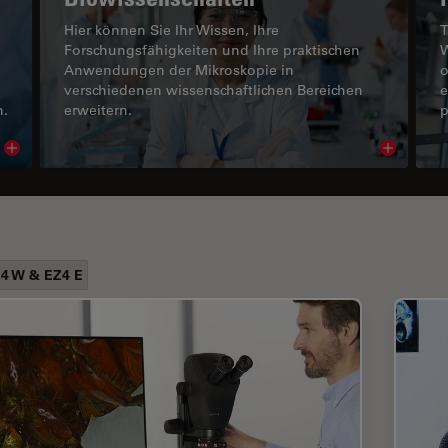
Hier können Sie Ihr Wissen, Ihre
T
Forschungsfähigkeiten und Ihre praktischen
W
Anwendungen der Mikroskopie in
o
verschiedenen wissenschaftlichen Bereichen
e
n.
erweitern.
p
Read article
Read arti
4 W & EZ4 E