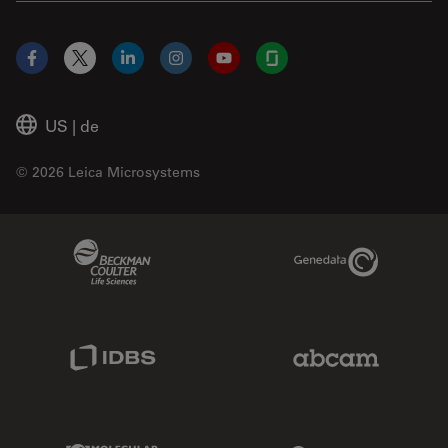
Facebook
X
LinkedIn
Instagram
YouTube
Glassdoor
US
|
de
© 2026 Leica Microsystems
Beckman Coulter Link
Genedata Link
IDBS Link
Abcam Limited
Molecular Devices Link
Phenomenex L