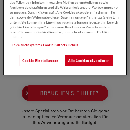
das Teilen von Inhalten in sozialen Medien zu ermöglichen sowie
Fluoreszenzquantenausbeute aus. Im Gegensatz zu
Analysen durchzuführen und die Wirksamkeit unserer Werbekampagnen
vielen anderen Fluoreszenzmarkern ist die
zu messen. Durch Klicken auf „Alle Cookies akzeptieren“ stimmen Sie
dem sowie der Weitergabe dieser Daten an unsere Partner zu (siehe Link
Fluoreszenzeffizienz nach der Kopplung an
unten). Sie können Ihre Einwilligungseinstellungen jederzeit im Bereich
Biomoleküle, wie beispielsweise einem Protein, nur
„Cookie-Einstellungen“ am unteren Rand unserer Website ändern.
Lesen Sie unsere Cookie-Hinweise, um mehr über unsere Praktiken zu
wenig reduziert. Dies ist selbst bei einem hohen
erfahren
"Degree of Labeling" (DOL) der Fall.
Leica Microsystems Cookie Partners Details
Die Farbstoffe sind in den Modifikationen NHS-Ester,
Maleimid, Azid sowie mit freier Carboxylgruppe
Cookie-Einstellungen
Alle Cookies akzeptieren
erhältlich. Zusätzlich stehen Konjugate des
Streptavidins und Phalloidins zur Verfügung.
BRAUCHEN SIE HILFE?
Unsere Spezialisten vor Ort beraten Sie gerne
zu den optimalen Verbrauchsmaterialien für
Ihre Anwendung und Ihr Budget.