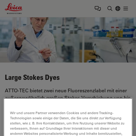
Leica Microsystems Logo
Togg
Suchbegrif
Large Stokes Dyes
ATTO-TEC bietet zwei neue Fluoreszenzlabel mit einer
außergewöhnlich großen Stokes-Verschiebung von bis
zu 165 nm an. Die Farbstoffe eignen sich besonders im
Bereich der Multiplexverfahren, da die große
Wir und unsere Partner verwenden Cookies und andere Tracking-
Technologien sowie einige der Daten, die Sie uns direkt zur Verfügung
Stokes'sche Verschiebung die Signalüberlagerung in
stellen, wie z. B. Ihre Kontaktdaten, um Ihre Nutzung unserer Website zu
den Detektionskanälen minimiert. Beide Farbstoffe sind
verbessern, Ihnen auf Grundlage Ihrer Interaktionen mit dieser und
sehr hydrophil und zeichnen sich durch eine hohe
anderen Websites personalisierte Werbung und Inhalte bereitzustellen,