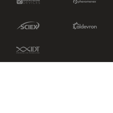
Sciex Link
Aldevron Link
IDT Link