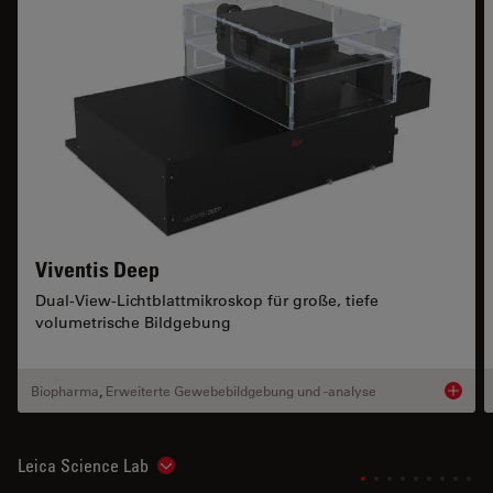
Viventis Deep
Dual-View-Lichtblattmikroskop für große, tiefe
volumetrische Bildgebung
Biopharma
,
Erweiterte Gewebebildgebung und -analyse
Product
Leica Science Lab
Show subnavigation