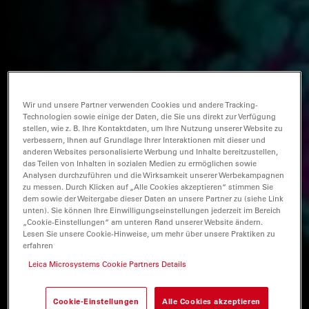
Wir und unsere Partner verwenden Cookies und andere Tracking-
Technologien sowie einige der Daten, die Sie uns direkt zur Verfügung
stellen, wie z. B. Ihre Kontaktdaten, um Ihre Nutzung unserer Website zu
verbessern, Ihnen auf Grundlage Ihrer Interaktionen mit dieser und
anderen Websites personalisierte Werbung und Inhalte bereitzustellen,
das Teilen von Inhalten in sozialen Medien zu ermöglichen sowie
Analysen durchzuführen und die Wirksamkeit unserer Werbekampagnen
zu messen. Durch Klicken auf „Alle Cookies akzeptieren“ stimmen Sie
dem sowie der Weitergabe dieser Daten an unsere Partner zu (siehe Link
unten). Sie können Ihre Einwilligungseinstellungen jederzeit im Bereich
„Cookie-Einstellungen“ am unteren Rand unserer Website ändern.
Lesen Sie unsere Cookie-Hinweise, um mehr über unsere Praktiken zu
erfahren
Leica Microsystems Cookie Partners Details
Cookie-Einstellungen
Alle Cookies akzeptieren