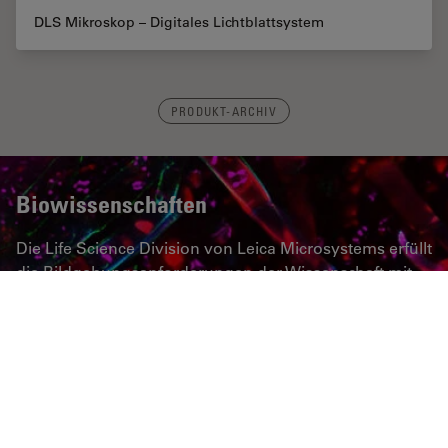
DLS Mikroskop – Digitales Lichtblattsystem
PRODUKT-ARCHIV
Biowissenschaften
Die Life Science Division von Leica Microsystems erfüllt
die Bildgebungsanforderungen der Wissenschaft mit
höchster Innovationsfähigkeit und technischem Know-
how für die Visualisierung, Messung und Analyse von
Mikrostrukturen.
MEHR ERFAHREN