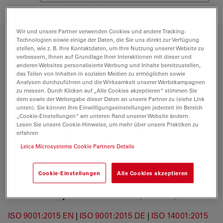
Wir und unsere Partner verwenden Cookies und andere Tracking-
Technologien sowie einige der Daten, die Sie uns direkt zur Verfügung
Business Units Certificates
stellen, wie z. B. Ihre Kontaktdaten, um Ihre Nutzung unserer Website zu
verbessern, Ihnen auf Grundlage Ihrer Interaktionen mit dieser und
anderen Websites personalisierte Werbung und Inhalte bereitzustellen,
Leica Microsystems (Global Certificate Overview)
das Teilen von Inhalten in sozialen Medien zu ermöglichen sowie
Analysen durchzuführen und die Wirksamkeit unserer Werbekampagnen
ISO 9001:2015 EN
|
ISO 9001:2015 DE
|
ISO 14001:2015
zu messen. Durch Klicken auf „Alle Cookies akzeptieren“ stimmen Sie
dem sowie der Weitergabe dieser Daten an unsere Partner zu (siehe Link
EN
|
ISO 14001:2015 DE
unten). Sie können Ihre Einwilligungseinstellungen jederzeit im Bereich
„Cookie-Einstellungen“ am unteren Rand unserer Website ändern.
Lesen Sie unsere Cookie-Hinweise, um mehr über unsere Praktiken zu
Leica Microsystems (Central Functions)
erfahren
Leica Microsystems Cookie Partners Details
ISO 9001:2015 EN
|
ISO 9001:2015 DE
|
ISO 14001:2015
EN
|
ISO 14001:2015 DE
Cookie-Einstellungen
Alle Cookies akzeptieren
Leica Microsystems CMS GmbH (Wetzlar)
ISO 9001:2015 EN
|
ISO 9001:2015 DE
|
ISO 14001:2015