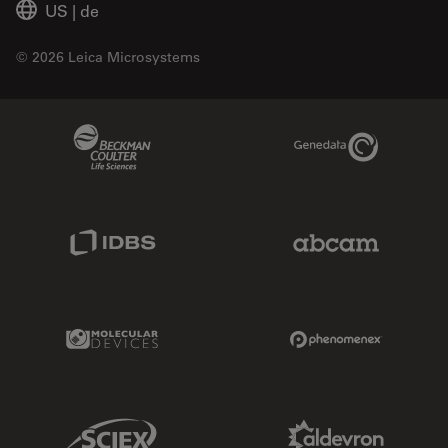
US
|
de
© 2026 Leica Microsystems
Beckman Coulter Link
Genedata Link
IDBS Link
Abcam Limited
Molecular Devices Link
Phenomenex L
Sciex Link
Aldevron Link