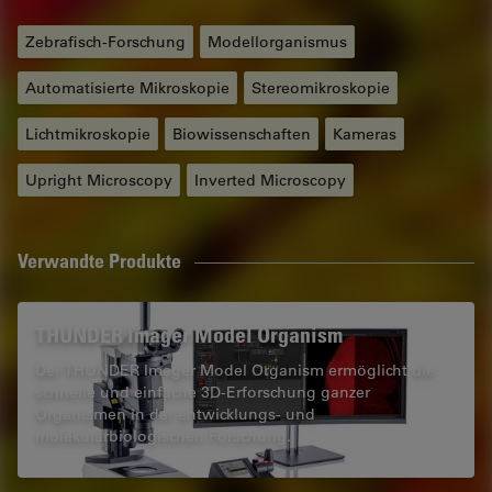
Zebrafisch-Forschung
Modellorganismus
Automatisierte Mikroskopie
Stereomikroskopie
Lichtmikroskopie
Biowissenschaften
Kameras
Upright Microscopy
Inverted Microscopy
Verwandte Produkte
THUNDER Imager Model Organism
Der THUNDER Imager Model Organism ermöglicht die
schnelle und einfache 3D-Erforschung ganzer
Organismen in der entwicklungs- und
molekularbiologischen Forschung.