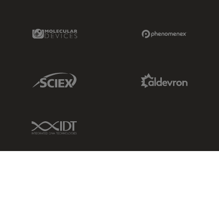
Molecular Devices Link
Phenomenex L
Sciex Link
Aldevron Link
IDT Link