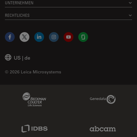
UNTERNEHMEN
RECHTLICHES
Facebook
X
LinkedIn
Instagram
YouTube
Glassdoor
US
|
de
© 2026 Leica Microsystems
Beckman Coulter Link
Genedata Link
IDBS Link
Abcam Limited