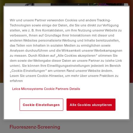
THUNDER Imager Tissue
Wir und unsere Partner verwenden Cookies und andere Tracking-
Der THUNDER Imager Tissue ermöglicht Echtzeit-
Technologien sowie einige der Daten, die Sie uns direkt zur Verfügung
Fluoreszenz-Imaging von 3D-Gewebeschnitten, die
stellen, wie z. B. Ihre Kontaktdaten, um Ihre Nutzung unserer Website zu
typischerweise in der Neurowissenschaft und der
verbessern, Ihnen auf Grundlage Ihrer Interaktionen mit dieser und
Histologie-Forschung verwendet werden.
anderen Websites personalisierte Werbung und Inhalte bereitzustellen,
das Teilen von Inhalten in sozialen Medien zu ermöglichen sowie
Analysen durchzuführen und die Wirksamkeit unserer Werbekampagnen
zu messen. Durch Klicken auf „Alle Cookies akzeptieren“ stimmen Sie
dem sowie der Weitergabe dieser Daten an unsere Partner zu (siehe Link
ALLE VERWANDTEN PRODUKTE ANZEIGEN
unten). Sie können Ihre Einwilligungseinstellungen jederzeit im Bereich
„Cookie-Einstellungen“ am unteren Rand unserer Website ändern.
Lesen Sie unsere Cookie-Hinweise, um mehr über unsere Praktiken zu
erfahren
Leica Microsystems Cookie Partners Details
Inhalt
Bewerten und Sortieren
Cookie-Einstellungen
Alle Cookies akzeptieren
Unterschiedliche Kontrastoptionen
Fluoreszenz-Screening