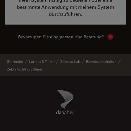
bestimmte Anwendung mit meinem System
durchzuführen.
Bevorzugen Sie eine persönliche Beratung?
Show local
Startseite
Lernen & Teilen
Science Lab
Biowissenschaften
Zebrafisch-Forschung
Danaher Logo
Footer