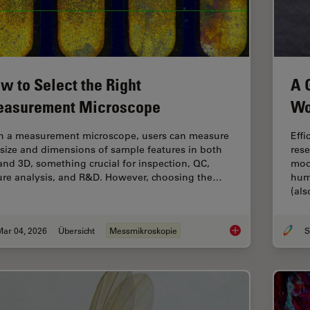
w to Select the Right
A 
asurement Microscope
Wo
h a measurement microscope, users can measure
Effi
 size and dimensions of sample features in both
rese
and 3D, something crucial for inspection, QC,
mod
lure analysis, and R&D. However, choosing the…
hum
(al
Mar 04, 2026
Übersicht
Messmikroskopie
S
How to Select the 