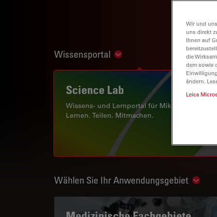
Wir und uns
uns direkt z
Ihnen auf G
bereitzuste
Wissensportal
Show subnavigation
die Wirksam
dem sowie d
Einwilligun
ändern. Les
Science Lab
Leica Micro
Wissens- und Lernportal für Mikroskopie.
Lernen. Teilen. Mitmachen.
Wählen Sie Ihr Anwendungsgebiet
Show 
Medizinische Fachgebiete