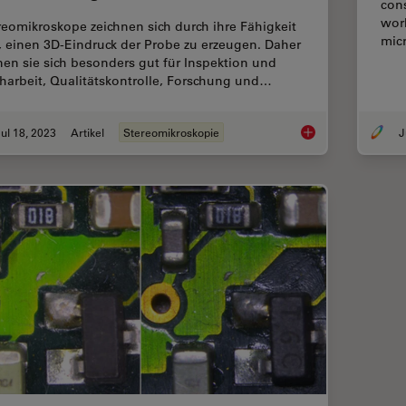
cons
wor
reomikroskope zeichnen sich durch ihre Fähigkeit
mic
, einen 3D-Eindruck der Probe zu erzeugen. Daher
nen sie sich besonders gut für Inspektion und
harbeit, Qualitätskontrolle, Forschung und…
ul 18, 2023
Artikel
Stereomikroskopie
J
Wichtige Faktoren, d