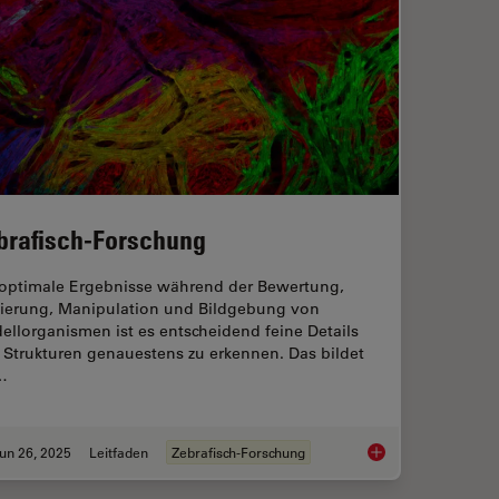
brafisch-Forschung
 optimale Ergebnisse während der Bewertung,
tierung, Manipulation und Bildgebung von
llorganismen ist es entscheidend feine Details
 Strukturen genauestens zu erkennen. Das bildet
…
un 26, 2025
Leitfaden
Zebrafisch-Forschung
roscopy for Drosophila (Fruit Fly) Research
Zebrafisch-Forschun