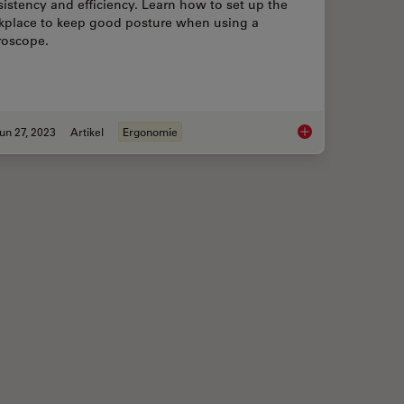
istency and efficiency. Learn how to set up the
kplace to keep good posture when using a
roscope.
un 27, 2023
Artikel
Ergonomie
ie Sie bei der Auswahl eines Stereomikroskops berücksichtigen sollten
Microscope Ergonom