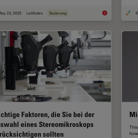
May 23, 2025
Leitfaden
Sezierung
S
Präpariermikroskop
chtige Faktoren, die Sie bei der
Mi
swahl eines Stereomikroskops
Thi
rücksichtigen sollten
how 