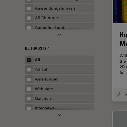
Anwendungshinweis
AR Chirurgie
Augenheilkunde
Ho
Augmented Reality
Me
Ausbildung
BEITRAGSTYP
Wit
Automatisierte Mikroskopie
All
the
Automobilindustrie und
2D 
Artikel
Transport
fai
Anleitungen
Batterieherstellung
Webinare
Beschichtung
Galerien
Beugungsbedingte
Auflösungsgrenze
Interviews
Bildanalyse
Whitepaper
Bildaufnahme