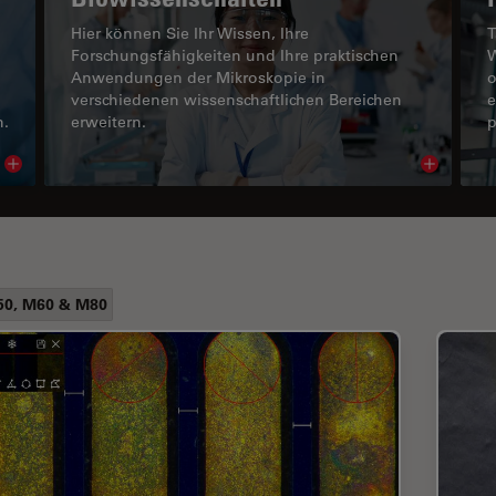
Hier können Sie Ihr Wissen, Ihre
T
Forschungsfähigkeiten und Ihre praktischen
W
Anwendungen der Mikroskopie in
o
verschiedenen wissenschaftlichen Bereichen
e
n.
erweitern.
p
Read article
Read arti
0, M60 & M80