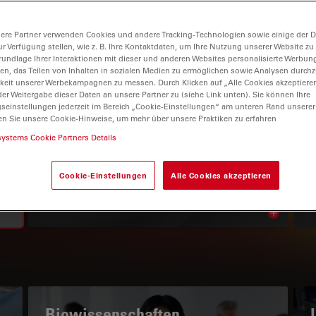
ere Partner verwenden Cookies und andere Tracking-Technologien sowie einige der Da
ur Verfügung stellen, wie z. B. Ihre Kontaktdaten, um Ihre Nutzung unserer Website zu
rundlage Ihrer Interaktionen mit dieser und anderen Websites personalisierte Werbun
llen, das Teilen von Inhalten in sozialen Medien zu ermöglichen sowie Analysen durc
keit unserer Werbekampagnen zu messen. Durch Klicken auf „Alle Cookies akzeptiere
er Weitergabe dieser Daten an unsere Partner zu (siehe Link unten). Sie können Ihre
gseinstellungen jederzeit im Bereich „Cookie-Einstellungen“ am unteren Rand unserer
en Sie unsere Cookie-Hinweise, um mehr über unsere Praktiken zu erfahren
WISSENSPORTAL
systems Cookie Partners Details
Lesen Sie unsere neuesten
Cookie-Einstellungen
Alle Cookies akzeptieren
Artikel
Read arti
subnavigation
Biowissenschaften