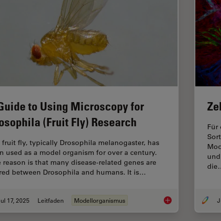
Guide to Using Microscopy for
Ze
osophila (Fruit Fly) Research
Für
Sor
 fruit fly, typically Drosophila melanogaster, has
Mode
n used as a model organism for over a century.
und
 reason is that many disease-related genes are
die
red between Drosophila and humans. It is…
ul 17, 2025
Leitfaden
Modellorganismus
J
A Guide to Using Mic