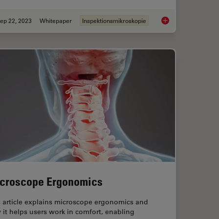
ep 22, 2023
Whitepaper
Inspektionsmikroskopie
e
Top Challenges for Vi
croscope Ergonomics
s article explains microscope ergonomics and
it helps users work in comfort, enabling