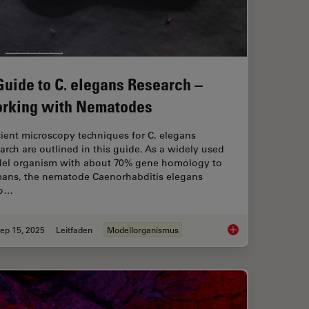
Guide to C. elegans Research –
rking with Nematodes
cient microscopy techniques for C. elegans
arch are outlined in this guide. As a widely used
el organism with about 70% gene homology to
ans, the nematode Caenorhabditis elegans
so…
ep 15, 2025
Leitfaden
Modellorganismus
Right Measurement Microscope
A Guide to C. elega