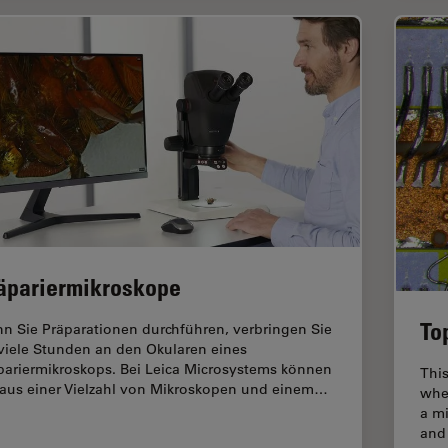
äpariermikroskope
To
n Sie Präparationen durchführen, verbringen Sie
 viele Stunden an den Okularen eines
pariermikroskops. Bei Leica Microsystems können
This
 aus einer Vielzahl von Mikroskopen und einem…
whe
a mi
and 