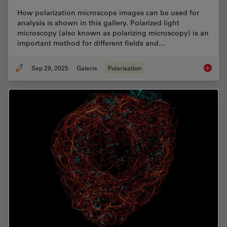
How polarization microscope images can be used for
analysis is shown in this gallery. Polarized light
microscopy (also known as polarizing microscopy) is an
important method for different fields and…
Sep 29, 2025
Galerie
Polarisation
Polariz