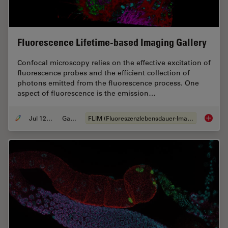
Fluorescence Lifetime-based Imaging Gallery
Confocal microscopy relies on the effective excitation of
fluorescence probes and the efficient collection of
photons emitted from the fluorescence process. One
aspect of fluorescence is the emission…
Jul 12, 2021
Galerie
FLIM (Fluoreszenzlebensdauer-Imaging-Mikroskopie)
Fluores