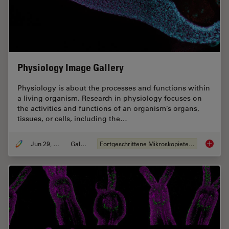
Physiology Image Gallery
Physiology is about the processes and functions within
a living organism. Research in physiology focuses on
the activities and functions of an organism’s organs,
tissues, or cells, including the…
Jun 29, 2021
Galerie
Fortgeschrittene Mikroskopietechniken
Physiol