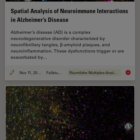
Spatial Analysis of Neuroimmune Interactions
in Alzheimer’s Disease
Alzheimer’s disease (AD) is a complex
neurodegenerative disorder characterized by
neurofibrillary tangles, β-amyloid plaques, and
neuroinflammation. These dysfunctions trigger or are
exacerbated by…
Nov 11, 2024
Fallstudie
Räumliche Multiplex-Analyse
Spatial