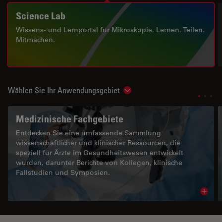
Science Lab
Wissens- und Lernportal für Mikroskopie. Lernen. Teilen.
Mitmachen.
Wählen Sie Ihr Anwendungsgebiet
Show subnavigation
Medizinische Fachgebiete
Entdecken Sie eine umfassende Sammlung
wissenschaftlicher und klinischer Ressourcen, die
speziell für Ärzte im Gesundheitswesen entwickelt
wurden, darunter Berichte von Kollegen, klinische
Fallstudien und Symposien.
Read 