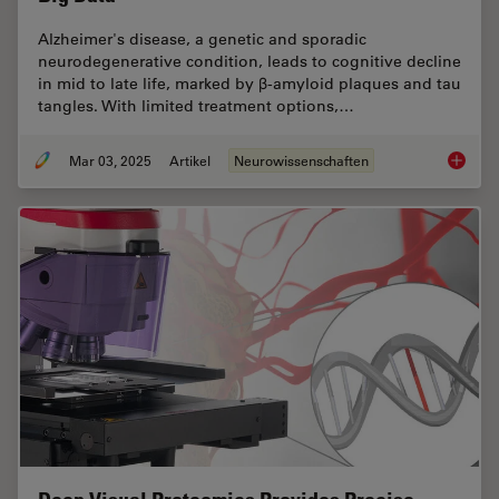
Alzheimer's disease, a genetic and sporadic
neurodegenerative condition, leads to cognitive decline
in mid to late life, marked by β-amyloid plaques and tau
tangles. With limited treatment options,…
Mar 03, 2025
Artikel
Neurowissenschaften
Explore