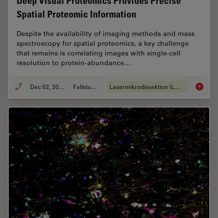
Deep Visual Proteomics Provides Precise
Spatial Proteomic Information
Despite the availability of imaging methods and mass
spectroscopy for spatial proteomics, a key challenge
that remains is correlating images with single-cell
resolution to protein-abundance…
Dec 02, 2024
Fallstudie
Lasermikrodissektion (LMD)
Deep Vi