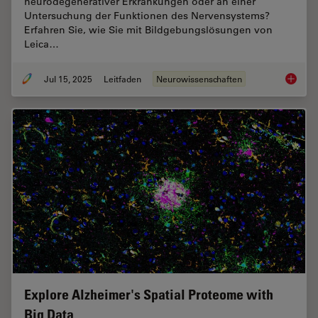
neurodegenerativer Erkrankungen oder an einer
Untersuchung der Funktionen des Nervensystems?
Erfahren Sie, wie Sie mit Bildgebungslösungen von
Leica…
Jul 15, 2025
Leitfaden
Neurowissenschaften
Neurowi
Explore Alzheimer's Spatial Proteome with
Big Data