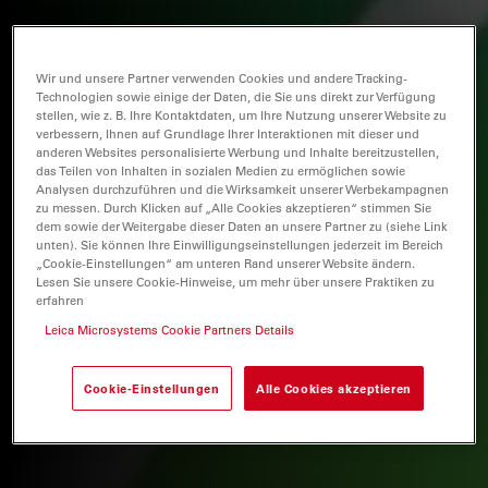
Wir und unsere Partner verwenden Cookies und andere Tracking-
Technologien sowie einige der Daten, die Sie uns direkt zur Verfügung
stellen, wie z. B. Ihre Kontaktdaten, um Ihre Nutzung unserer Website zu
verbessern, Ihnen auf Grundlage Ihrer Interaktionen mit dieser und
anderen Websites personalisierte Werbung und Inhalte bereitzustellen,
das Teilen von Inhalten in sozialen Medien zu ermöglichen sowie
Analysen durchzuführen und die Wirksamkeit unserer Werbekampagnen
zu messen. Durch Klicken auf „Alle Cookies akzeptieren“ stimmen Sie
dem sowie der Weitergabe dieser Daten an unsere Partner zu (siehe Link
unten). Sie können Ihre Einwilligungseinstellungen jederzeit im Bereich
„Cookie-Einstellungen“ am unteren Rand unserer Website ändern.
Lesen Sie unsere Cookie-Hinweise, um mehr über unsere Praktiken zu
erfahren
Leica Microsystems Cookie Partners Details
Cookie-Einstellungen
Alle Cookies akzeptieren