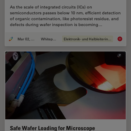
As the scale of integrated circuits (ICs) on
semiconductors passes below 10 nm, efficient detection
of organic contamination, like photoresist residue, and
defects during wafer inspection is becoming…
Mar 02, 2026
Whitepaper
Elektronik- und Halbleiterindustrie
Visuali
Safe Wafer Loading for Microscope