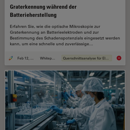
Graterkennung während der
Batterieherstellung
Erfahren Sie, wie die optische Mikroskopie zur
Graterkennung an Batterieelektroden und zur
Bestimmung des Schadenspotenzials eingesetzt werden
kann, um eine schnelle und zuverlässige…
Feb 12, 2026
Whitepaper
Querschnittsanalyse für Elektronik
Graterk