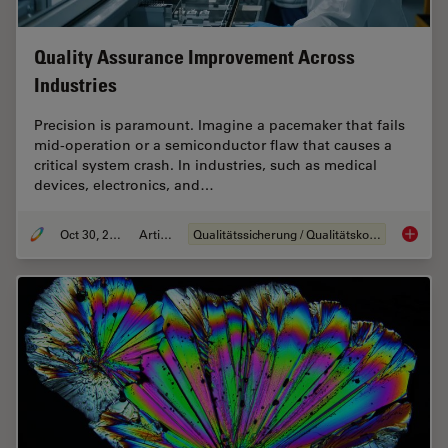
Quality Assurance Improvement Across
Industries
Precision is paramount. Imagine a pacemaker that fails
mid-operation or a semiconductor flaw that causes a
critical system crash. In industries, such as medical
devices, electronics, and…
Oct 30, 2025
Artikel
Qualitätssicherung / Qualitätskontrolle
Quality