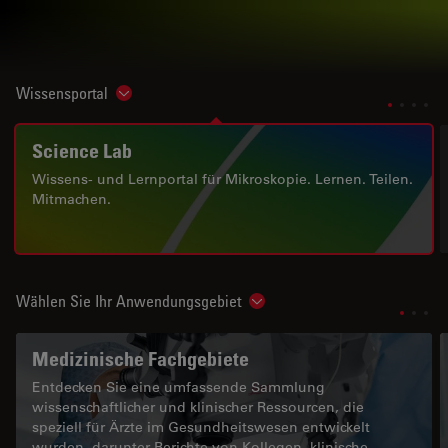
Wissensportal
Show subnavigation
Science Lab
Wissens- und Lernportal für Mikroskopie. Lernen. Teilen.
Mitmachen.
Wählen Sie Ihr Anwendungsgebiet
Show subnavigation
Medizinische Fachgebiete
Entdecken Sie eine umfassende Sammlung
wissenschaftlicher und klinischer Ressourcen, die
speziell für Ärzte im Gesundheitswesen entwickelt
wurden, darunter Berichte von Kollegen, klinische