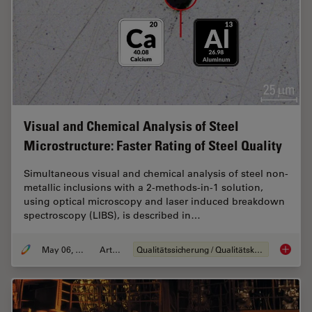
Visual and Chemical Analysis of Steel
Microstructure: Faster Rating of Steel Quality
Simultaneous visual and chemical analysis of steel non-
metallic inclusions with a 2-methods-in-1 solution,
using optical microscopy and laser induced breakdown
spectroscopy (LIBS), is described in…
May 06, 2020
Artikel
Qualitätssicherung / Qualitätskontrolle
Visual a