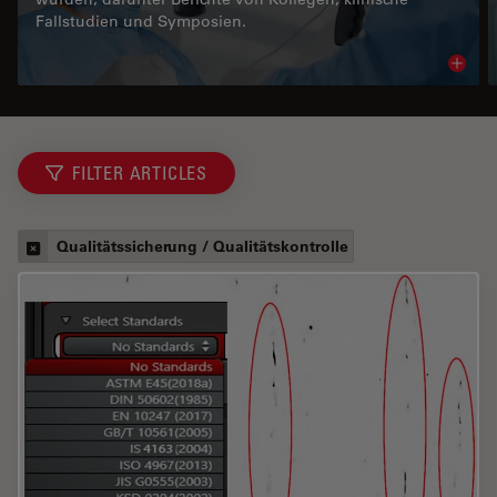
Fallstudien und Symposien.
Read 
FILTER ARTICLES
Qualitätssicherung / Qualitätskontrolle