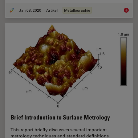
Jan 08, 2020
Artikel
Metallographie
Metallo
Brief Introduction to Surface Metrology
This report briefly discusses several important
metrology techniques and standard definitions