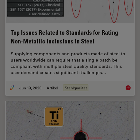
Top Issues Related to Standards for Rating
Non-Metallic Inclusions in Steel
Supplying components and products made of steel to
users worldwide can require that a single batch be
compliant with multiple steel quality standards. This
user demand creates significant challenges…
Jun 19, 2020
Artikel
Stahlqualität
Top Issu