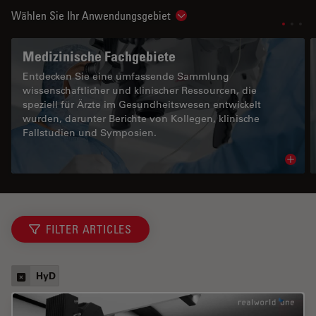
Wählen Sie Ihr Anwendungsgebiet
Show subnavigation
Medizinische Fachgebiete
Entdecken Sie eine umfassende Sammlung
wissenschaftlicher und klinischer Ressourcen, die
speziell für Ärzte im Gesundheitswesen entwickelt
wurden, darunter Berichte von Kollegen, klinische
Fallstudien und Symposien.
Read 
FILTER ARTICLES
HyD