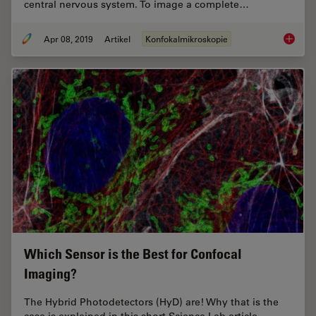
central nervous system. To image a complete…
Apr 08, 2019
Artikel
Konfokalmikroskopie
Zebrafi
Which Sensor is the Best for Confocal
Imaging?
The Hybrid Photodetectors (HyD) are! Why that is the
case is explained in this short Science Lab article.