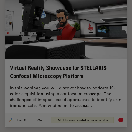
Virtual Reality Showcase for STELLARIS
Confocal Microscopy Platform
In this webinar, you will discover how to perform 10-
color acquisition using a confocal microscope. The
challenges of imaged-based approaches to identify skin
immune cells. A new pipeline to assess…
Dec 05, 2022
Webinar
FLIM (Fluoreszenzlebensdauer-Imaging-Mikroskopie)
Virtual