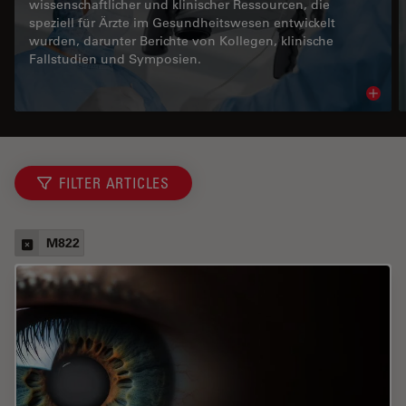
wissenschaftlicher und klinischer Ressourcen, die
speziell für Ärzte im Gesundheitswesen entwickelt
wurden, darunter Berichte von Kollegen, klinische
Fallstudien und Symposien.
Read 
FILTER ARTICLES
M822