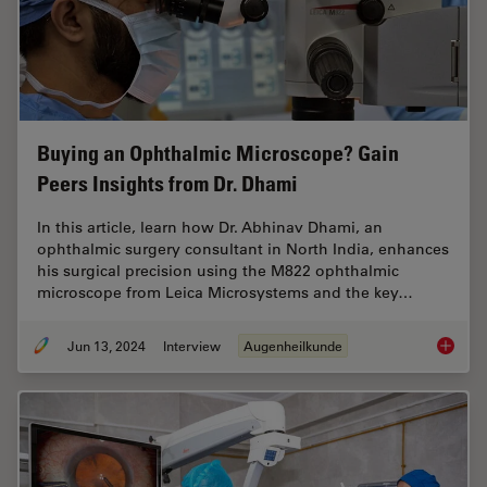
Buying an Ophthalmic Microscope? Gain
Peers Insights from Dr. Dhami
In this article, learn how Dr. Abhinav Dhami, an
ophthalmic surgery consultant in North India, enhances
his surgical precision using the M822 ophthalmic
microscope from Leica Microsystems and the key…
Jun 13, 2024
Interview
Augenheilkunde
Buying 