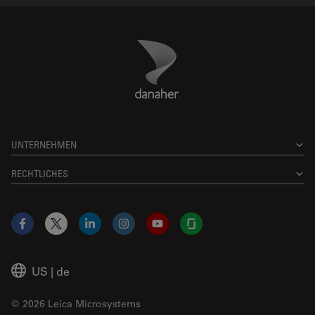
Danaher Logo
Footer
UNTERNEHMEN
RECHTLICHES
Facebook
X
LinkedIn
Instagram
YouTube
Glassdoor
US
|
de
© 2026 Leica Microsystems