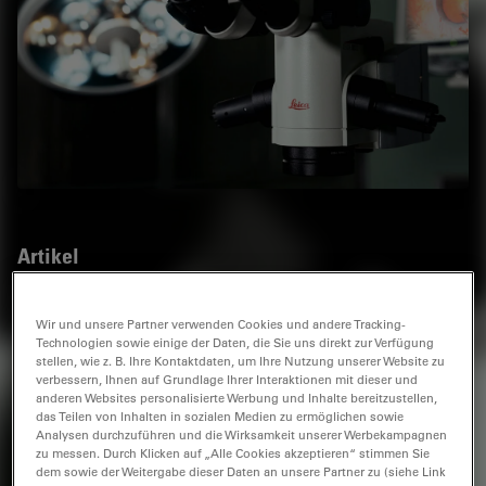
Artikel
Autoren
Wir und unsere Partner verwenden Cookies und andere Tracking-
Technologien sowie einige der Daten, die Sie uns direkt zur Verfügung
stellen, wie z. B. Ihre Kontaktdaten, um Ihre Nutzung unserer Website zu
1
Corporate Communications
Claudia Müller
verbessern, Ihnen auf Grundlage Ihrer Interaktionen mit dieser und
anderen Websites personalisierte Werbung und Inhalte bereitzustellen,
1
Leica Microsystems
das Teilen von Inhalten in sozialen Medien zu ermöglichen sowie
Analysen durchzuführen und die Wirksamkeit unserer Werbekampagnen
zu messen. Durch Klicken auf „Alle Cookies akzeptieren“ stimmen Sie
dem sowie der Weitergabe dieser Daten an unsere Partner zu (siehe Link
Schlagwörter