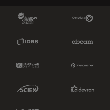
Beckman Coulter Link
Genedata Link
IDBS Link
Abcam Limited
Molecular Devices Link
Phenomenex L
Sciex Link
Aldevron Link
IDT Link