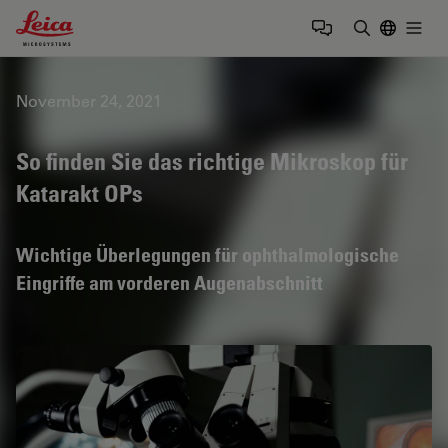
Leica Microsystems Logo
Togg
Suchbegrif
November 24, 2021
So finden Sie das richtige Mikroskop für
Katarakt OPs
Wichtige Überlegungen für ophthalmologische
Eingriffe am vorderen Augenabschnitt