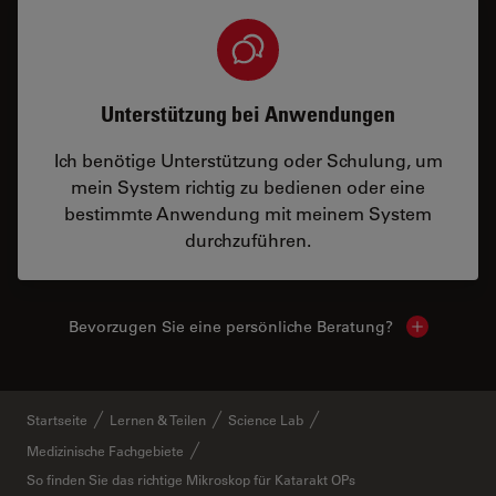
Unterstützung bei Anwendungen
Ich benötige Unterstützung oder Schulung, um
mein System richtig zu bedienen oder eine
bestimmte Anwendung mit meinem System
durchzuführen.
Bevorzugen Sie eine persönliche Beratung?
Show local
Startseite
Lernen & Teilen
Science Lab
Medizinische Fachgebiete
So finden Sie das richtige Mikroskop für Katarakt OPs