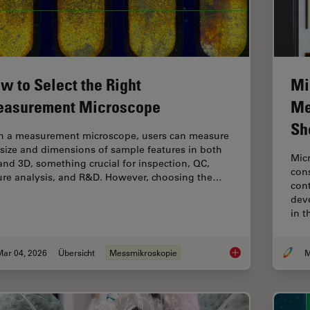
w to Select the Right
Mi
asurement Microscope
Me
Sh
h a measurement microscope, users can measure
 size and dimensions of sample features in both
Mic
and 3D, something crucial for inspection, QC,
cons
lure analysis, and R&D. However, choosing the…
cont
dev
in t
Mar 04, 2026
Übersicht
Messmikroskopie
M
How to Select the 