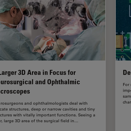
Larger 3D Area in Focus for
De
urosurgical and Ophthalmic
For 
croscopes
imp
samp
chan
rosurgeons and ophthalmologists deal with
icate structures, deep or narrow cavities and tiny
uctures with vitally important functions. Seeing a
r, large 3D area of the surgical field in…