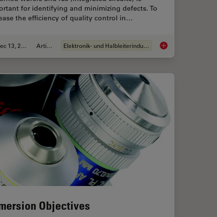
rtant for identifying and minimizing defects. To
ease the efficiency of quality control in…
Dec 13, 2023
Artikel
Elektronik- und Halbleiterindustrie
fication and How can Users Avoid it
Rapid Semiconductor
mersion Objectives