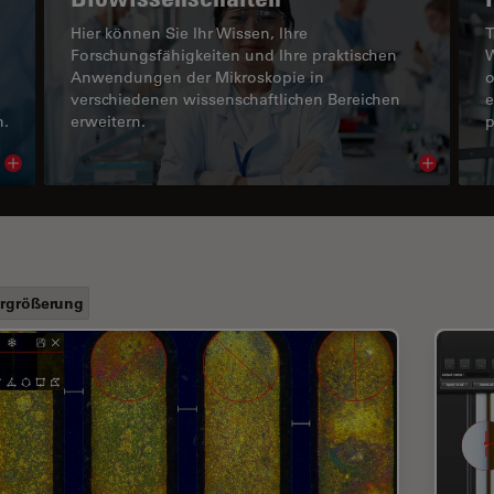
Hier können Sie Ihr Wissen, Ihre
T
Forschungsfähigkeiten und Ihre praktischen
W
Anwendungen der Mikroskopie in
o
verschiedenen wissenschaftlichen Bereichen
e
n.
erweitern.
p
Read article
Read arti
rgrößerung