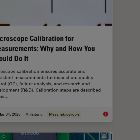
croscope Calibration for
asurements: Why and How You
ould Do It
roscope calibration ensures accurate and
istent measurements for inspection, quality
rol (QC), failure analysis, and research and
elopment (R&D). Calibration steps are described
his…
ar 04, 2026
Anleitung
Messmikroskopie
Right Measurement Microscope
Microscope Calibrat