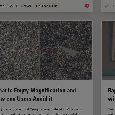
Dec 18, 2025
Artikel
Neurochirurgie
F
A Larger 3D Area in
at is Empty Magnification and
Ra
w can Users Avoid it
wi
 phenomenon of “empty magnification”, which
Sem
occur while using an optical, light, or digital
patt