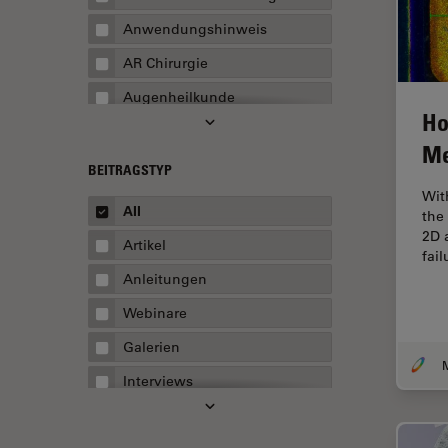
Anwendungshinweis
AR Chirurgie
Augenheilkunde
Ho
Augmented Reality
Me
Ausbildung
BEITRAGSTYP
Wit
Automatisierte Mikroskopie
All
the
Automobilindustrie und
2D 
Artikel
Transport
fai
Anleitungen
Batterieherstellung
Webinare
Beschichtung
Galerien
Beugungsbedingte
Auflösungsgrenze
Interviews
Bildanalyse
Whitepaper
Bildaufnahme