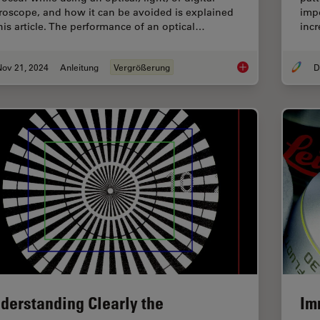
roscope, and how it can be avoided is explained
impo
this article. The performance of an optical…
incr
Nov 21, 2024
Anleitung
Vergrößerung
What is Empty Magni
derstanding Clearly the
Im