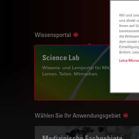
Wir und uns
uns direkt z
Ihnen auf G
bereitzuste
Wissensportal
Show subnavigation
die Wirksam
dem sowie d
Einwilligun
ändern. Les
Science Lab
Leica Micro
Wissens- und Lernportal für Mikroskopie.
Lernen. Teilen. Mitmachen.
Wählen Sie Ihr Anwendungsgebiet
Show 
Medizinische Fachgebiete