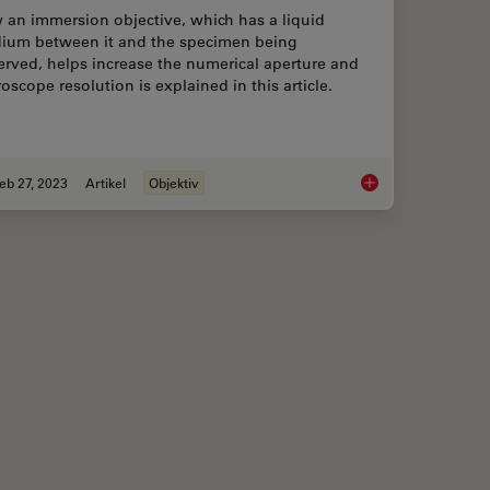
 an immersion objective, which has a liquid
ium between it and the specimen being
rved, helps increase the numerical aperture and
oscope resolution is explained in this article.
eb 27, 2023
Artikel
Objektiv
ly the Magnification of Microscopy
Immersion Objective