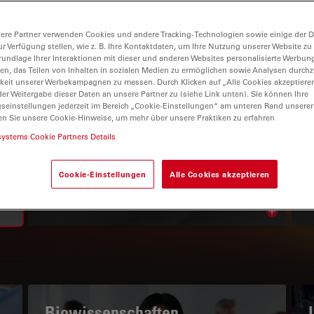
ere Partner verwenden Cookies und andere Tracking-Technologien sowie einige der Da
ur Verfügung stellen, wie z. B. Ihre Kontaktdaten, um Ihre Nutzung unserer Website zu
rundlage Ihrer Interaktionen mit dieser und anderen Websites personalisierte Werbun
llen, das Teilen von Inhalten in sozialen Medien zu ermöglichen sowie Analysen durc
keit unserer Werbekampagnen zu messen. Durch Klicken auf „Alle Cookies akzeptiere
er Weitergabe dieser Daten an unsere Partner zu (siehe Link unten). Sie können Ihre
gseinstellungen jederzeit im Bereich „Cookie-Einstellungen“ am unteren Rand unserer
en Sie unsere Cookie-Hinweise, um mehr über unsere Praktiken zu erfahren
WISSENSPORTAL
systems Cookie Partners Details
Lesen Sie unsere neuesten
Cookie-Einstellungen
Alle Cookies akzeptieren
Artikel
Read arti
subnavigation
Biowissenschaften