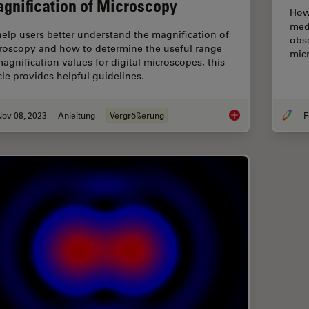
gnification of Microscopy
How
med
help users better understand the magnification of
obse
roscopy and how to determine the useful range
micr
magnification values for digital microscopes, this
icle provides helpful guidelines.
Nov 08, 2023
Anleitung
Vergrößerung
F
Understanding Clear