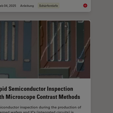
eb 04, 2025
Anleitung
Schärfentiefe
 Focus for Neurosurgical and Ophthalmic Microscopes
Depth of Field in Mi
pid Semiconductor Inspection
th Microscope Contrast Methods
iconductor inspection during the production of
erned wafers and ICs (integrated circuits) is