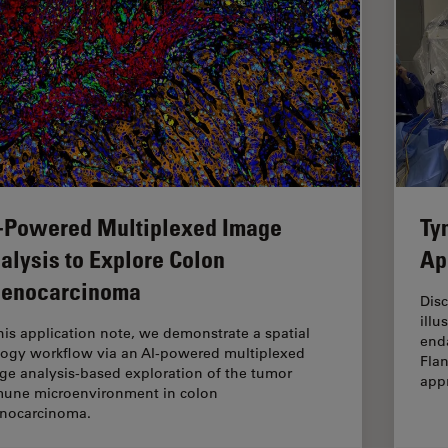
-Powered Multiplexed Image
Ty
alysis to Explore Colon
Ap
enocarcinoma
Dis
illu
this application note, we demonstrate a spatial
enda
logy workflow via an AI-powered multiplexed
Flan
ge analysis-based exploration of the tumor
app
une microenvironment in colon
nocarcinoma.