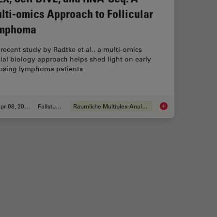
lti-omics Approach to Follicular
mphoma
 recent study by Radtke et al., a multi-omics
ial biology approach helps shed light on early
apsing lymphoma patients
Apr 08, 2024
Fallstudie
Räumliche Multiplex-Analyse
pe of Colorectal Adenocarcinoma with Imaging and AI
IBEX, Cell DIVE, and