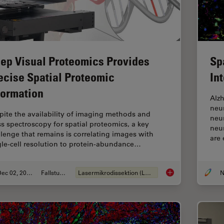
ep Visual Proteomics Provides
Sp
ecise Spatial Proteomic
In
formation
Alzh
neu
pite the availability of imaging methods and
neur
s spectroscopy for spatial proteomics, a key
neu
llenge that remains is correlating images with
are
gle-cell resolution to protein-abundance…
Dec 02, 2024
Fallstudie
Lasermikrodissektion (LMD)
Deep Visual Proteom