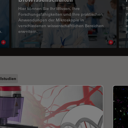
Hier können Sie Ihr Wissen, Ihre
T
Forschungsfähigkeiten und Ihre praktischen
W
Anwendungen der Mikroskopie in
o
verschiedenen wissenschaftlichen Bereichen
e
n.
erweitern.
p
Read article
Read arti
llstudien