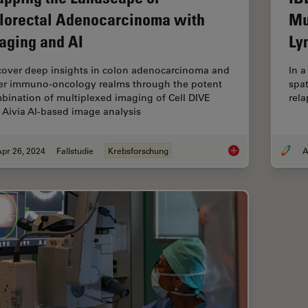
lorectal Adenocarcinoma with
Mu
aging and AI
Ly
cover deep insights in colon adenocarcinoma and
In a
er immuno-oncology realms through the potent
spat
bination of multiplexed imaging of Cell DIVE
rel
 Aivia AI-based image analysis
pr 26, 2024
Fallstudie
Krebsforschung
Mapping the Landsca