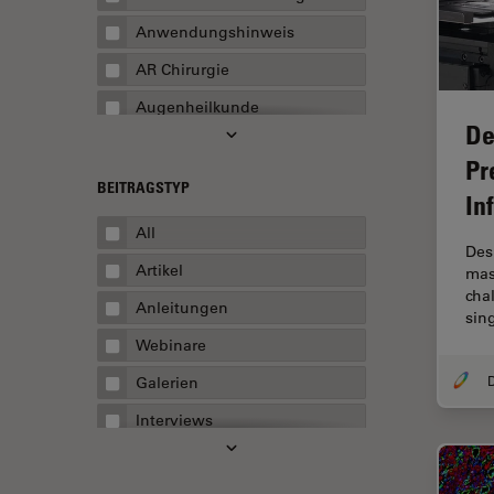
Anwendungshinweis
AR Chirurgie
Augenheilkunde
De
Augmented Reality
Pr
Ausbildung
BEITRAGSTYP
In
Automatisierte Mikroskopie
All
Des
Automobilindustrie und
Artikel
mas
Transport
cha
Anleitungen
Batterieherstellung
sin
Webinare
Beschichtung
Galerien
Beugungsbedingte
Auflösungsgrenze
Interviews
Bildanalyse
Whitepaper
Bildaufnahme