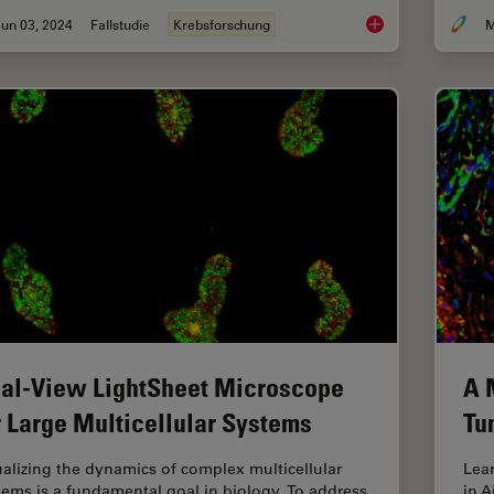
un 03, 2024
Fallstudie
Krebsforschung
M
AI-Powered Multiple
al-View LightSheet Microscope
A 
r Large Multicellular Systems
Tu
ualizing the dynamics of complex multicellular
Lear
tems is a fundamental goal in biology. To address
in A