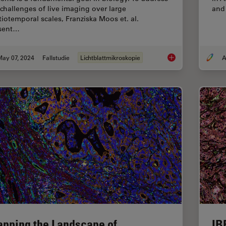
 challenges of live imaging over large
and
tiotemporal scales, Franziska Moos et. al.
sent…
May 07, 2024
Fallstudie
Lichtblattmikroskopie
A
Dual-View LightShee
pping the Landscape of
IB