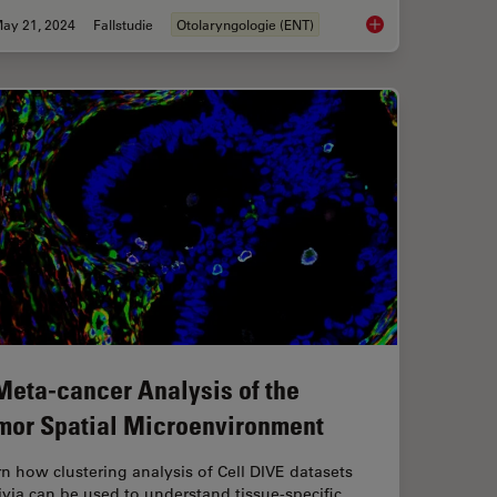
ay 21, 2024
Fallstudie
Otolaryngologie (ENT)
xed Image Analysis to Explore Colon Adenocarcinoma
Tympanoplasty Surge
Meta-cancer Analysis of the
mor Spatial Microenvironment
n how clustering analysis of Cell DIVE datasets
ivia can be used to understand tissue-specific