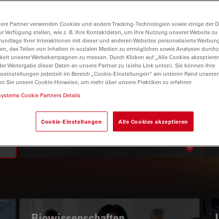
ere Partner verwenden Cookies und andere Tracking-Technologien sowie einige der Da
ur Verfügung stellen, wie z. B. Ihre Kontaktdaten, um Ihre Nutzung unserer Website zu
rundlage Ihrer Interaktionen mit dieser und anderen Websites personalisierte Werbun
llen, das Teilen von Inhalten in sozialen Medien zu ermöglichen sowie Analysen durc
keit unserer Werbekampagnen zu messen. Durch Klicken auf „Alle Cookies akzeptiere
er Weitergabe dieser Daten an unsere Partner zu (siehe Link unten). Sie können Ihre
gseinstellungen jederzeit im Bereich „Cookie-Einstellungen“ am unteren Rand unserer
en Sie unsere Cookie-Hinweise, um mehr über unsere Praktiken zu erfahren
WISSENSPORTAL
systems Cookie Partners Details
Lesen Sie unsere neuesten
Cookie-Einstellungen
Alle Cookies akzeptieren
Artikel
Read arti
subnavigation
Biowissenschaften