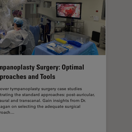
mpanoplasty Surgery: Optimal
proaches and Tools
cover tympanoplasty surgery case studies
strating the standard approaches: post-auricular,
ural and transcanal. Gain insights from Dr.
agan on selecting the adequate surgical
roach…