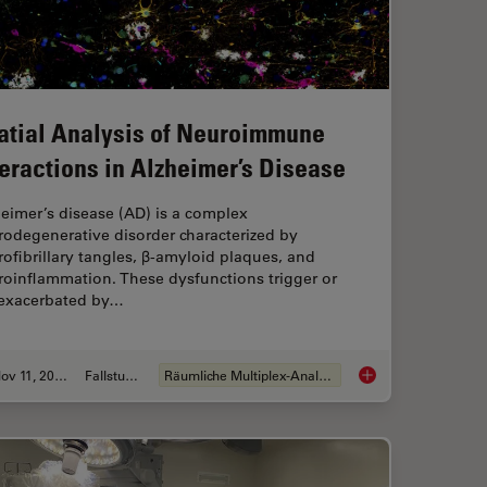
atial Analysis of Neuroimmune
teractions in Alzheimer’s Disease
eimer’s disease (AD) is a complex
rodegenerative disorder characterized by
ofibrillary tangles, β-amyloid plaques, and
roinflammation. These dysfunctions trigger or
 exacerbated by…
Nov 11, 2024
Fallstudie
Räumliche Multiplex-Analyse
ics Provides Precise Spatial Proteomic Information
Spatial Analysis of 