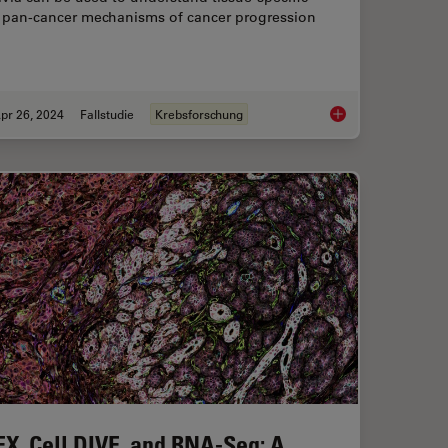
 pan-cancer mechanisms of cancer progression
pr 26, 2024
Fallstudie
Krebsforschung
t Microscope for Large Multicellular Systems
A Meta-cancer Analy
EX, Cell DIVE, and RNA-Seq: A