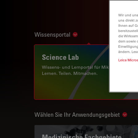
Wir und uns
uns direkt z
Ihnen auf G
bereitzuste
Wissensportal
Show subnavigation
die Wirksam
dem sowie d
Einwilligun
ändern. Les
Science Lab
Leica Micro
Wissens- und Lernportal für Mikroskopie.
Lernen. Teilen. Mitmachen.
Wählen Sie Ihr Anwendungsgebiet
Show 
Medizinische Fachgebiete