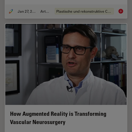
Jan 27, 2022
Artikel
Plastische und rekonstruktive Chirurgie
How to 
How Augmented Reality is Transforming
Vascular Neurosurgery