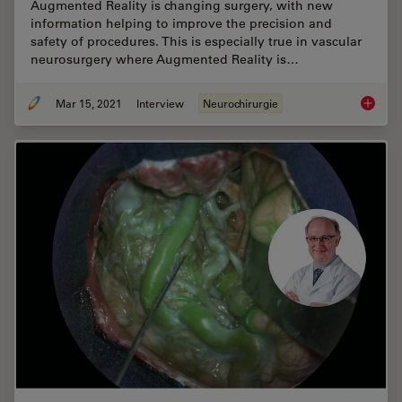
Augmented Reality is changing surgery, with new
information helping to improve the precision and
safety of procedures. This is especially true in vascular
neurosurgery where Augmented Reality is…
Mar 15, 2021
Interview
Neurochirurgie
How Aug