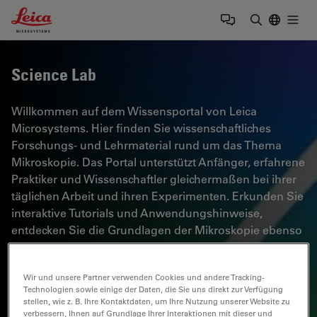
Leica Microsystems Logo
Togg
Suchbegrif
Science Lab
Willkommen auf dem Wissensportal von Leica
Microsystems. Hier finden Sie wissenschaftliches
Forschungs- und Lehrmaterial rund um das Thema
Mikroskopie. Das Portal unterstützt Anfänger, erfahrene
Praktiker und Wissenschaftler gleichermaßen bei ihrer
täglichen Arbeit und ihren Experimenten. Erkunden Sie
interaktive Tutorials und Anwendungshinweise,
entdecken Sie die Grundlagen der Mikroskopie ebenso
wie High-End-Technologien. Werden Sie Teil der
Science Lab Community und teilen Sie Ihr Fachwissen.
Wir und unsere Partner verwenden Cookies und andere Tracking-
Technologien sowie einige der Daten, die Sie uns direkt zur Verfügung
stellen, wie z. B. Ihre Kontaktdaten, um Ihre Nutzung unserer Website zu
verbessern, Ihnen auf Grundlage Ihrer Interaktionen mit dieser und