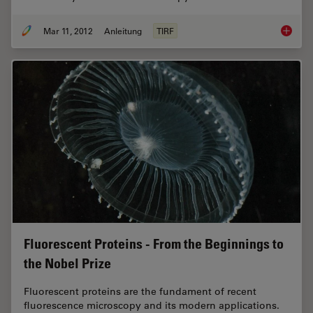
Mar 11, 2012
Anleitung
TIRF
Total In
Fluorescent Proteins - From the Beginnings to
the Nobel Prize
Fluorescent proteins are the fundament of recent
fluorescence microscopy and its modern applications.