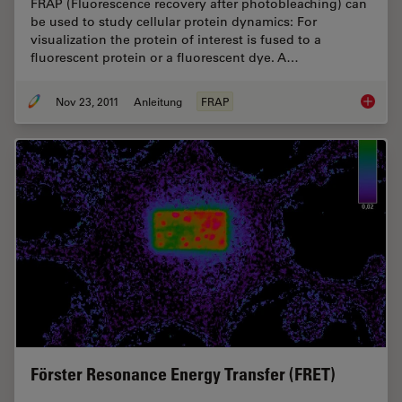
FRAP (Fluorescence recovery after photobleaching) can
be used to study cellular protein dynamics: For
visualization the protein of interest is fused to a
fluorescent protein or a fluorescent dye. A…
Nov 23, 2011
Anleitung
FRAP
Fluores
Förster Resonance Energy Transfer (FRET)