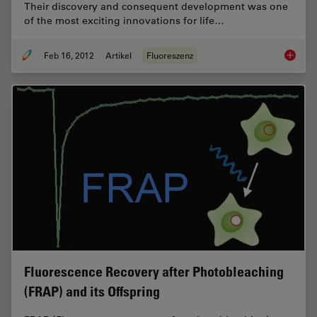
Their discovery and consequent development was one
of the most exciting innovations for life…
Feb 16, 2012
Artikel
Fluoreszenz
Fluoresc
Fluorescence Recovery after Photobleaching
(FRAP) and its Offspring